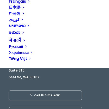
Français
日本語
Veranstaltungen
Veran
Vorherige
Heute
Nächste
한국어
ພາສາລາວ
ဗမာစာ
नेपाली
Русский
Українська
Tiếng Việt
5101 14th Avenue NW
Suite 315
Seattle, WA 98107
CALL 877-894-4663