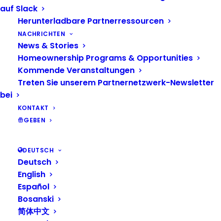
auf Slack
Virtuell Veranstaltung
Herunterladbare Partnerressourcen
NACHRICHTEN
Oktober 2026
News & Stories
Homeownership Programs & Opportunities
SA
3
Kommende Veranstaltungen
Treten Sie unserem Partnernetzwerk-Newsletter
Oktober 3 @ 10:30 am
bei
PWR Generational: Keys to the Future
KONTAKT
Virtuell Veranstaltung
GEBEN
November 2026
DEUTSCH
Deutsch
November 5 @ 5:30 pm
TUN
English
5
PWR Foundations: Making & Storing Your
Español
Money
Bosanski
Virtuell Veranstaltung
简体中文