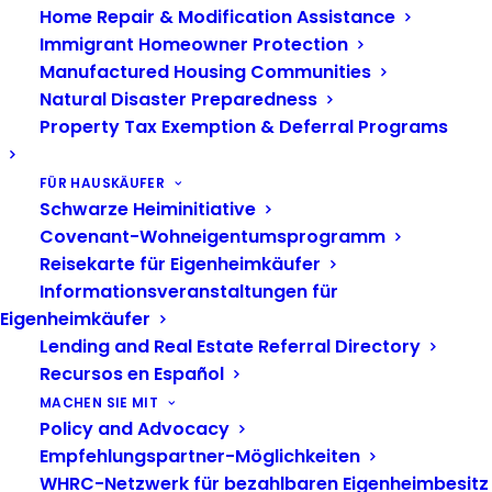
Home Repair & Modification Assistance
Sound Outreach
1116 S. 11th Street, Tacoma, United States
Immigrant Homeowner Protection
Manufactured Housing Communities
SA
August 15 @ 10:00 am
First Time Homebuyer Seminar
15
Natural Disaster Preparedness
First Time Homebuyer Seminar
Property Tax Exemption & Deferral Programs
Bridgeview Resource Center
505 Omaha Way, Vancouver,
WA, United States
FÜR HAUSKÄUFER
Schwarze Heiminitiative
September 2026
Covenant-Wohneigentumsprogramm
Reisekarte für Eigenheimkäufer
SA
Informationsveranstaltungen für
September 5 @ 10:30 am
5
Eigenheimkäufer
PWR Foundations: Understanding Your
Lending and Real Estate Referral Directory
Earnings & Spending
Recursos en Español
Virtuell Veranstaltung
MACHEN SIE MIT
Policy and Advocacy
SA
September 19 @ 10:30 am
19
Empfehlungspartner-Möglichkeiten
PWR Building: Credit Strategies for Growth
WHRC-Netzwerk für bezahlbaren Eigenheimbesitz