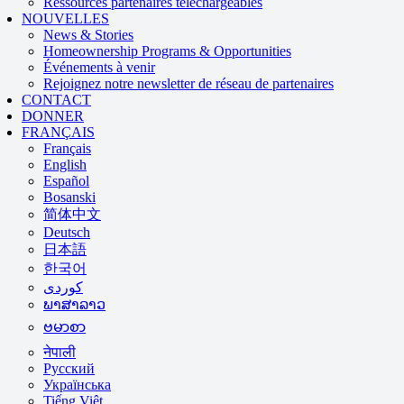
Ressources partenaires téléchargeables
NOUVELLES
News & Stories
Homeownership Programs & Opportunities
Événements à venir
Rejoignez notre newsletter de réseau de partenaires
CONTACT
DONNER
FRANÇAIS
Français
English
Español
Bosanski
简体中文
Deutsch
日本語
한국어
ພາສາລາວ
ဗမာစာ
नेपाली
Русский
Українська
Tiếng Việt