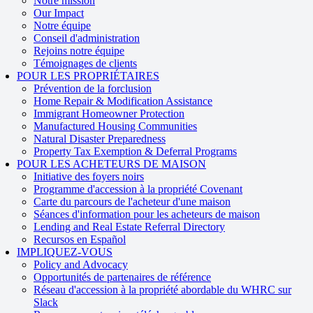
Notre mission
Our Impact
Notre équipe
Conseil d'administration
Rejoins notre équipe
Témoignages de clients
POUR LES PROPRIÉTAIRES
Prévention de la forclusion
Home Repair & Modification Assistance
Immigrant Homeowner Protection
Manufactured Housing Communities
Natural Disaster Preparedness
Property Tax Exemption & Deferral Programs
POUR LES ACHETEURS DE MAISON
Initiative des foyers noirs
Programme d'accession à la propriété Covenant
Carte du parcours de l'acheteur d'une maison
Séances d'information pour les acheteurs de maison
Lending and Real Estate Referral Directory
Recursos en Español
IMPLIQUEZ-VOUS
Policy and Advocacy
Opportunités de partenaires de référence
Réseau d'accession à la propriété abordable du WHRC sur
Slack