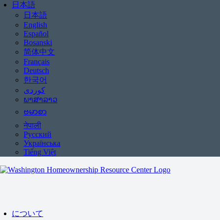
日本語
日本語
English
Español
Bosanski
简体中文
Français
Deutsch
한국어
ພາສາລາວ
ဗမာစာ
नेपाली
Русский
Українська
Tiếng Việt
について