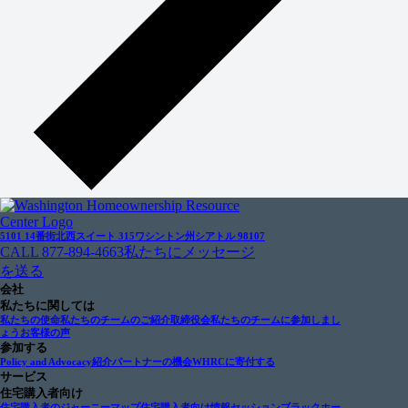
5101 14番街北西
スイート 315
ワシントン州シアトル 98107
CALL 877-894-4663
私たちにメッセージ
を送る
会社
私たちに関しては
私たちの使命
私たちのチームのご紹介
取締役会
私たちのチームに参加しまし
ょう
お客様の声
参加する
Policy and Advocacy
紹介パートナーの機会
WHRCに寄付する
サービス
住宅購入者向け
住宅購入者のジャーニーマップ
住宅購入者向け情報セッション
ブラックホー