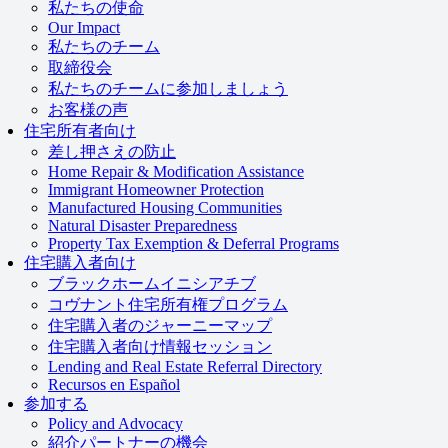
私たちの使命
Our Impact
私たちのチーム
取締役会
私たちのチームに参加しましょう
お客様の声
住宅所有者向け
差し押さえの防止
Home Repair & Modification Assistance
Immigrant Homeowner Protection
Manufactured Housing Communities
Natural Disaster Preparedness
Property Tax Exemption & Deferral Programs
住宅購入者向け
ブラックホームイニシアチブ
コヴナント住宅所有権プログラム
住宅購入者のジャーニーマップ
住宅購入者向け情報セッション
Lending and Real Estate Referral Directory
Recursos en Español
参加する
Policy and Advocacy
紹介パートナーの機会