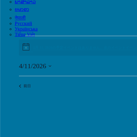
ພາສາລາວ
ဗမာစာ
नेपाली
Русский
Українська
Tiếng Việt
イ
Notice
4月 11, 2026の予定イベントはありません。
次のイベントイベン
ベ
ン
4/11/2026
ト
日
for
付
4
を
前日
選
月
択
11,
2026