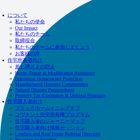
について
私たちの使命
Our Impact
私たちのチーム
取締役会
私たちのチームに参加しましょう
お客様の声
住宅所有者向け
差し押さえの防止
Home Repair & Modification Assistance
Immigrant Homeowner Protection
Manufactured Housing Communities
Natural Disaster Preparedness
Property Tax Exemption & Deferral Programs
住宅購入者向け
ブラックホームイニシアチブ
コヴナント住宅所有権プログラム
住宅購入者のジャーニーマップ
住宅購入者向け情報セッション
Lending and Real Estate Referral Directory
Recursos en Español