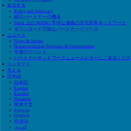
参加する
Policy and Advocacy
紹介パートナーの機会
Slack 上の WHRC 手頃な価格の住宅所有ネットワーク
ダウンロード可能なパートナーリソース
ニュース
News & Stories
Homeownership Programs & Opportunities
今後のイベント
パートナーネットワークニュースレターにご参加くださ
コンタクト
与える
日本語
日本語
English
Español
Bosanski
简体中文
Français
Deutsch
한국어