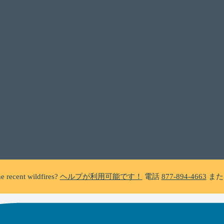
C does not make unsolicited phone calls and will never ask clients f
a suspicious call claiming to be from WHRC, please contact us directly a
e recent wildfires?
ヘルプが利用可能です！
電話
877-894-4663
また
foreclosure?
ヘルプが利用可能です！
電話
877-894-4663
または
mes
C does not make unsolicited phone calls and will never ask clients f
a suspicious call claiming to be from WHRC, please contact us directly a
e recent wildfires?
ヘルプが利用可能です！
電話
877-894-4663
また