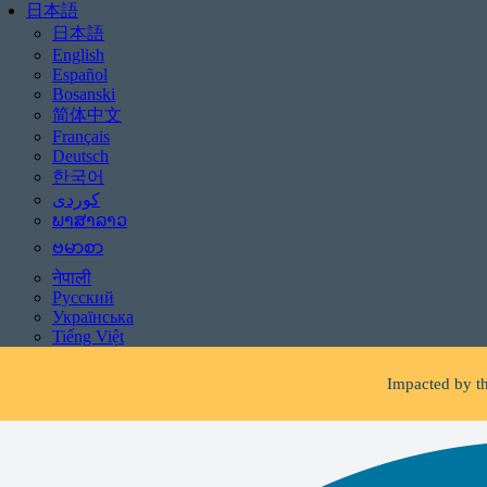
日本語
日本語
English
Español
Bosanski
简体中文
Français
Deutsch
한국어
ພາສາລາວ
ဗမာစာ
Be aware of scams: WHR
नेपाली
Русский
If you receive 
Українська
Tiếng Việt
Impacted by th
Facing 
Be aware of scams: WHR
If you receive 
Impacted by th