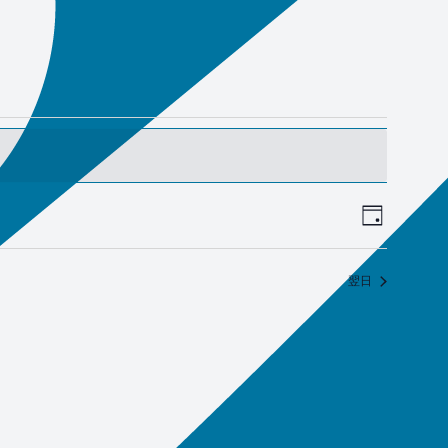
イ
ビ
日
ベ
ュ
ン
ー
翌日
ト
の
ビ
ナ
ュ
ー
ビ
ナ
ゲ
ビ
ー
ゲ