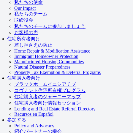
私たちの使命
Our Impact
私たちのチーム
取締役会
私たちのチームに参加しましょう
お客様の声
住宅所有者向け
差し押さえの防止
Home Repair & Modification Assistance
Immigrant Homeowner Protection
Manufactured Housing Communities
Natural Disaster Preparedness
Property Tax Exemption & Deferral Programs
住宅購入者向け
ブラックホームイニシアチブ
コヴナント住宅所有権プログラム
住宅購入者のジャーニーマップ
住宅購入者向け情報セッション
Lending and Real Estate Referral Directory
Recursos en Español
参加する
Policy and Advocacy
紹介パートナーの機会