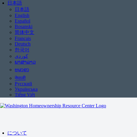
日本語
日本語
English
Español
Bosanski
简体中文
Français
Deutsch
한국어
ພາສາລາວ
ဗမာစာ
नेपाली
Русский
Українська
Tiếng Việt
について