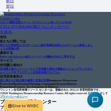
前日
翌日
5101 14番街北西
スイート 315
ワシントン州シアトル 98107
CALL 877-894-4663
私たちにメッセージ
を送る
会社
私たちに関しては
私たちの使命
私たちのチームのご紹介
取締役会
私たちのチームに参加しまし
ょう
お客様の声
参加する
Policy and Advocacy
紹介パートナーの機会
WHRCに寄付する
サービス
住宅購入者向け
住宅購入者のジャーニーマップ
住宅購入者向け情報セッション
ブラックホー
ムイニシアチブ
コヴナント住宅所有権プログラム
住宅所有者向け
差し押さえの防止
家の修理と改造の支援
Immigrant Homeowner
Protection
Manufactured Housing Communities
Natural Disaster
Prepardness
Property Tax Exemption & Deferral
ワシントン住宅所有権リソース センターは、登録された 501(c)3 非営利団体です。
©2026 Washington Homeownership Resource Center. All rights reserved.
利用規約
そして
プライバシーポリシー
.
プライバシー設定センター
プライバシー設定