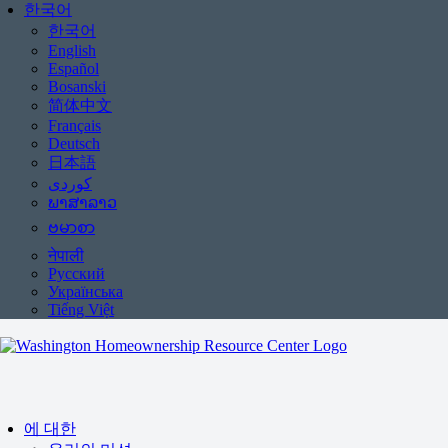
한국어
한국어
English
Español
Bosanski
简体中文
Français
Deutsch
日本語
ພາສາລາວ
ဗမာစာ
नेपाली
Русский
Українська
Tiếng Việt
에 대한