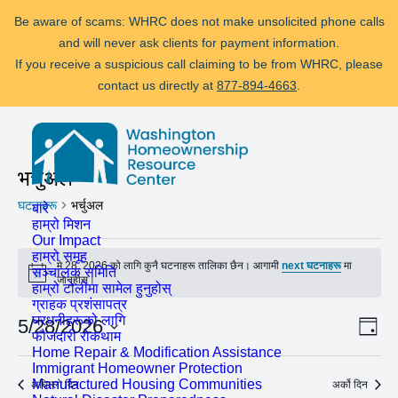
Be aware of scams: WHRC does not make unsolicited phone calls
and will never ask clients for payment information.
If you receive a suspicious call claiming to be from WHRC, please
contact us directly at
877-894-4663
.
फौजदारी सामना गर्दै?
मद्दत उपलब्ध छ!
कल गर्नुहोस्
877-894-4663
वा
message
us.
भर्चुअल
Be aware of scams: WHRC does not make unsolicited phone calls
घटनाहरू
भर्चुअल
बारे
and will never ask clients for payment information.
हाम्रो मिशन
If you receive a suspicious call claiming to be from WHRC, please
Our Impact
घटनाहरू
हाम्रो समूह
contact us directly at
877-894-4663
.
मे 28, 2026 को लागि कुनै घटनाहरू तालिका छैन। आगामी
next घटनाहरू
मा
सञ्चालक समिति
for
Notice
जानुहोस्।
हाम्रो टोलीमा सामेल हुनुहोस्
ग्राहक प्रशंसापत्र
मे
घरधनीहरूको लागि
कार्
दृश्य
5/28/2026
दिन
फौजदारी रोकथाम
28,
दृश्य
मिति
नेभि
Home Repair & Modification Assistance
2026
Immigrant Homeowner Protection
नेभ
चयन
Manufactured Housing Communities
अघिल्लो दिन
अर्को दिन
गर्नुहोस्।