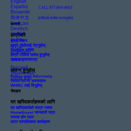
English
Español
CALL 877-894-4663
Bosanski
简体中文
हामीलाई सन्देश पठाउनुहोस्
Français
कम्पनी
Deutsch
日本語
हाम्रोबारे
한국어
हाम्रो मिशन
हाम्रो टोलीलाई भेट्नुहोस्
सञ्चालक समिति
ພາສາລາວ
हाम्रो टोलीमा सामेल हुनुहोस्
ဗမာစာ
ग्राहक प्रशंसापत्र
Русский
संलग्न हुनुहोस्
Українська
Policy and Advocacy
Tiếng Việt
रेफरल पार्टनर अवसरहरू
WHRC लाई दिनुहोस्
सेवाहरु
घर खरिदकर्ताहरूको लागि
घर खरिदकर्ताको यात्रा नक्सा
Homebuyer जानकारी सत्र
ब्ल्याक होम पहल
करार घरमालिकता कार्यक्रम