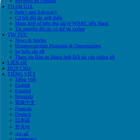
Recursos en Español
THAM GIA
Policy and Advocacy
Cơ hội đối tác giới thiệu
Mạng lưới sở hữu nhà giá rẻ WHRC trên Slack
Tài nguyên đối tác có thể tải xuống
TIN TỨC
News & Stories
Homeownership Programs & Opportunities
Sự kiện sắp tới
Tham gia Bản tin Mạng lưới Đối tác của chúng tôi
LIÊN HỆ
ĐƯA CHO
TIẾNG VIỆT
Tiếng Việt
English
Español
Bosanski
简体中文
Français
Deutsch
日本語
한국어
ພາສາລາວ