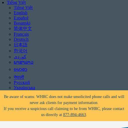
Tiếng Việt
Tiếng Việt
English
Español
Bosanski
简体中文
Français
Deutsch
日本語
한국어
Đối mặt với việc bị tịch thu tài sản?
Trợ giúp có sẵn!
Gọi
877-894-4663
hoặc
message us.
ພາສາລາວ
ဗမာစာ
Be aware of scams: WHRC does not make unsolicited phone calls and will
नेपाली
never ask clients for payment information.
Русский
If you receive a suspicious call claiming to be from WHRC, please contact
Українська
us directly at
877-894-4663
.
Đối mặt với việc bị tịch thu tài sản?
Trợ giúp có sẵn!
Gọi
877-894-4663
hoặc
message us.
Be aware of scams: WHRC does not make unsolicited phone calls and will
never ask clients for payment information.