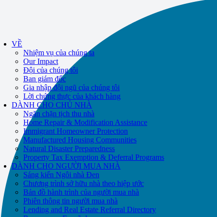
If you receive a suspicious call claiming to be from WHRC, please contact
us directly at
877-894-4663
.
VỀ
Nhiệm vụ của chúng ta
Our Impact
Đội của chúng tôi
Ban giám đốc
Gia nhập đội ngũ của chúng tôi
Lời chứng thực của khách hàng
DÀNH CHO CHỦ NHÀ
Ngăn chặn tịch thu nhà
Home Repair & Modification Assistance
Immigrant Homeowner Protection
Manufactured Housing Communities
Natural Disaster Preparedness
Property Tax Exemption & Deferral Programs
DÀNH CHO NGƯỜI MUA NHÀ
Sáng kiến Ngôi nhà Đen
Chương trình sở hữu nhà theo hiệp ước
Bản đồ hành trình của người mua nhà
Phiên thông tin người mua nhà
Lending and Real Estate Referral Directory