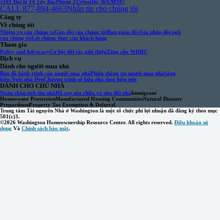
5101 Đại lộ 14 Tây Bắc
Phòng 315
Seattle, WA 98107
CALL 877-894-4663
Nhắn tin cho chúng tôi
Công ty
Về chúng tôi
Nhiệm vụ của chúng ta
Gặp đội của chúng tôi
Ban giám đốc
Gia nhập đội ngũ
của chúng tôi
Lời chứng thực của khách hàng
Tham gia
Policy and Advocacy
Cơ hội đối tác giới thiệu
Tặng cho WHRC
Dịch vụ
Dành cho người mua nhà
Bản đồ hành trình của người mua nhà
Phiên thông tin người mua nhà
Sáng
kiến Ngôi nhà Đen
Chương trình sở hữu nhà theo hiệp ước
DÀNH CHO CHỦ NHÀ
Ngăn chặn tịch thu nhà
Hỗ trợ sửa chữa và sửa đổi nhà
Immigrant
Homeowner Protection
Manufactured Housing Communities
Natural Disaster
Prepardness
Property Tax Exemption & Deferral
Trung tâm Tài nguyên Nhà ở Washington là một tổ chức phi lợi nhuận đã đăng ký theo mục
501(c)3.
©2026 Washington Homeownership Resource Center. All rights reserved.
Điều khoản sử
dụng
Và
Chính sách bảo mật
.