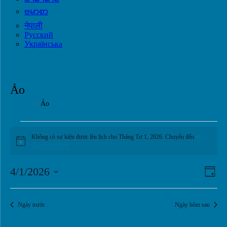
ဗမာစာ
नेपाली
Русский
Українська
Ảo
Sự kiện
Ảo
Sự
Không có sự kiện được lên lịch cho Tháng Tư 1, 2026. Chuyển đến
next
kiện
Notice
sắp tới sự kiện
.
for
Tháng
Điều
Sự
4/1/2026
Ngày
kiện
Tư
hướ
Chọn
Lượ
ngày.
1,
chế
xem
Ngày trước
Ngày hôm sau
2026
độ
Điề
xem
hướ