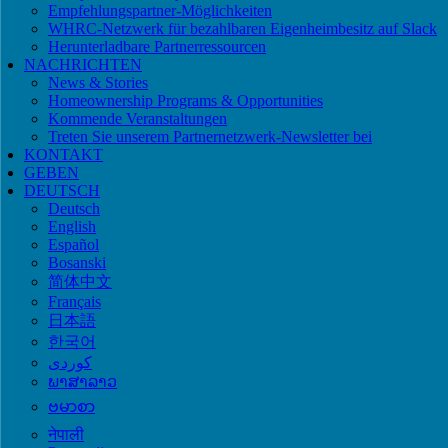
Empfehlungspartner-Möglichkeiten
WHRC-Netzwerk für bezahlbaren Eigenheimbesitz auf Slack
Herunterladbare Partnerressourcen
NACHRICHTEN
News & Stories
Homeownership Programs & Opportunities
Kommende Veranstaltungen
Treten Sie unserem Partnernetzwerk-Newsletter bei
KONTAKT
GEBEN
DEUTSCH
Deutsch
English
Español
Bosanski
简体中文
Français
日本語
한국어
ພາສາລາວ
ဗမာစာ
नेपाली