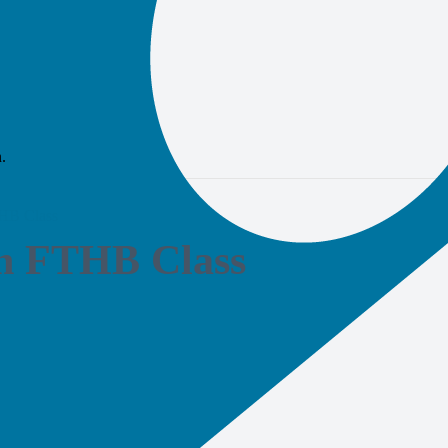
.
HB Class
h FTHB Class