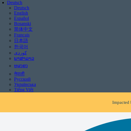
Deutsch
Deutsch
English
Español
Bosanski
简体中文
Français
日本語
한국어
ພາສາລາວ
ဗမာစာ
Be aware of scams: WHR
नेपाली
Русский
If you receive 
Українська
Tiếng Việt
Impacted 
Fac
Be aware of scams: WHR
If you receive 
Impacted 