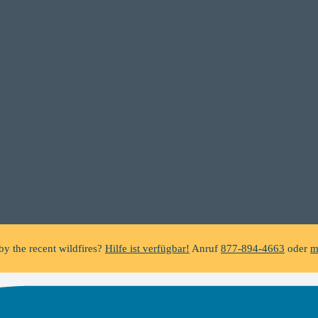
C does not make unsolicited phone calls and will never ask clients f
a suspicious call claiming to be from WHRC, please contact us directly a
by the recent wildfires?
Hilfe ist verfügbar!
Anruf
877-894-4663
oder
m
ing foreclosure?
Hilfe ist verfügbar!
Anruf
877-894-4663
oder
message
C does not make unsolicited phone calls and will never ask clients f
a suspicious call claiming to be from WHRC, please contact us directly a
by the recent wildfires?
Hilfe ist verfügbar!
Anruf
877-894-4663
oder
m