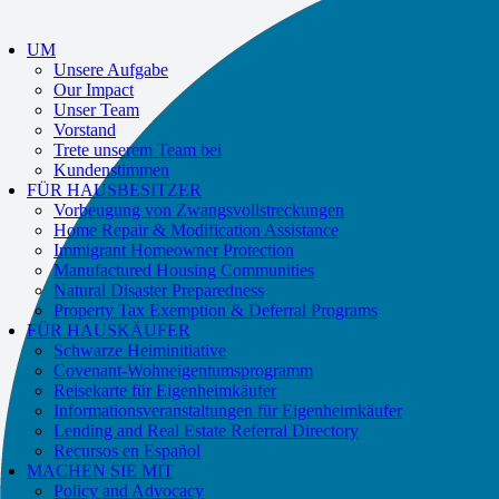
UM
Unsere Aufgabe
Our Impact
Unser Team
Vorstand
Trete unserem Team bei
Kundenstimmen
FÜR HAUSBESITZER
Vorbeugung von Zwangsvollstreckungen
Home Repair & Modification Assistance
Immigrant Homeowner Protection
Manufactured Housing Communities
Natural Disaster Preparedness
Property Tax Exemption & Deferral Programs
FÜR HAUSKÄUFER
Schwarze Heiminitiative
Covenant-Wohneigentumsprogramm
Reisekarte für Eigenheimkäufer
Informationsveranstaltungen für Eigenheimkäufer
Lending and Real Estate Referral Directory
Recursos en Español
MACHEN SIE MIT
Policy and Advocacy