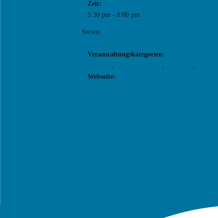
Zeit:
5:30 pm - 8:00 pm
Serien:
Sound Outreach FTHB Class
Veranstaltungskategorien:
Englisch
,
Eigenheimkäufer
,
In-Person
,
Open to
Webseite:
https://form.jotform.com/260327939456164
VERANSTALTER
Washington Trust Bank
Veranstalter-Website anzeigen