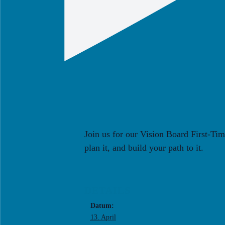
Join us for our Vision Board First-T
plan it, and build your path to it.
DETAILS
Datum:
13. April