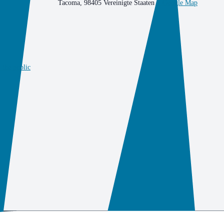
Tacoma
,
98405
Vereinigte Staaten
+ Google Map
 the public