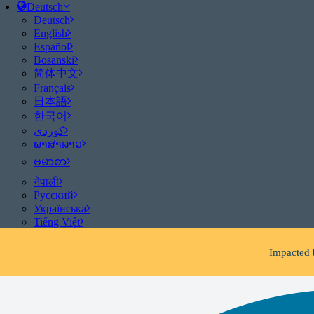
Deutsch
Deutsch
English
Español
Bosanski
简体中文
Français
日本語
한국어
ພາສາລາວ
ဗမာစာ
नेपाली
Be aware of scams: WHR
Русский
If you receive 
Українська
Tiếng Việt
Impacted 
Fac
Be aware of scams: WHR
If you receive 