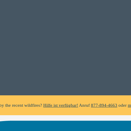
C does not make unsolicited phone calls and will never ask clients f
a suspicious call claiming to be from WHRC, please contact us directly a
by the recent wildfires?
Hilfe ist verfügbar!
Anruf
877-894-4663
oder
m
ing foreclosure?
Hilfe ist verfügbar!
Anruf
877-894-4663
oder
message
C does not make unsolicited phone calls and will never ask clients f
a suspicious call claiming to be from WHRC, please contact us directly a