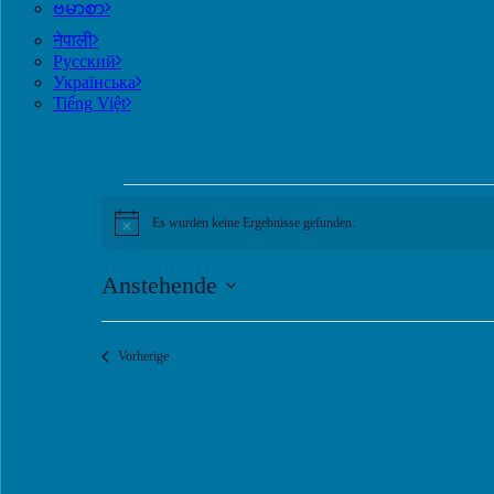
ဗမာစာ
नेपाली
Русский
Українська
Tiếng Việt
Veranstaltungen
Es wurden keine Ergebnisse gefunden.
Hinweis
Anstehende
Datum
auswählen.
Veranstaltungen
Vorherige