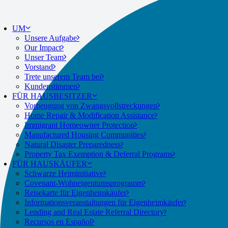
Impacted 
UM
Unsere Aufgabe
Our Impact
Unser Team
Vorstand
Trete unserem Team bei
Kundenstimmen
FÜR HAUSBESITZER
Vorbeugung von Zwangsvollstreckungen
Home Repair & Modification Assistance
Immigrant Homeowner Protection
Manufactured Housing Communities
Natural Disaster Preparedness
Property Tax Exemption & Deferral Programs
FÜR HAUSKÄUFER
Schwarze Heiminitiative
Covenant-Wohneigentumsprogramm
Reisekarte für Eigenheimkäufer
Informationsveranstaltungen für Eigenheimkäufer
Lending and Real Estate Referral Directory
Recursos en Español