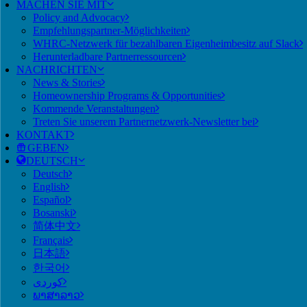
MACHEN SIE MIT
Policy and Advocacy
Empfehlungspartner-Möglichkeiten
WHRC-Netzwerk für bezahlbaren Eigenheimbesitz auf Slack
Herunterladbare Partnerressourcen
NACHRICHTEN
News & Stories
Homeownership Programs & Opportunities
Kommende Veranstaltungen
Treten Sie unserem Partnernetzwerk-Newsletter bei
KONTAKT
GEBEN
DEUTSCH
Deutsch
English
Español
Bosanski
简体中文
Français
日本語
한국어
ພາສາລາວ