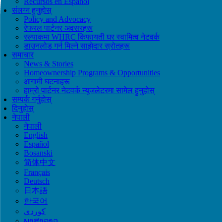
Recursos en Español
संलग्न हुनुहोस्
Policy and Advocacy
रेफरल पार्टनर अवसरहरू
स्ल्याकमा WHRC किफायती घर स्वामित्व नेटवर्क
डाउनलोड गर्न मिल्ने साझेदार स्रोतहरू
समाचार
News & Stories
Homeownership Programs & Opportunities
आगामी घटनाहरू
हाम्रो पार्टनर नेटवर्क न्यूजलेटरमा सामेल हुनुहोस्
सम्पर्क गर्नुहोस्
दिनुहोस्
नेपाली
नेपाली
English
Español
Bosanski
简体中文
Français
Deutsch
日本語
한국어
ພາສາລາວ