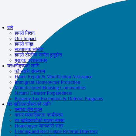
If you receive a suspicious call claiming to be from WHRC, please contact
us directly at
877-894-4663
.
Impacted by the recent wildfires?
मद्दत उपलब्ध छ!
कल गर्नुहोस्
877-894-4663
बारे
वा
message us.
हाम्रो मिशन
Our Impact
हाम्रो समूह
सञ्चालक समिति
हाम्रो टोलीमा सामेल हुनुहोस्
ग्राहक प्रशंसापत्र
घरधनीहरूको लागि
फौजदारी रोकथाम
Home Repair & Modification Assistance
Immigrant Homeowner Protection
Manufactured Housing Communities
Natural Disaster Preparedness
Property Tax Exemption & Deferral Programs
घर खरिदकर्ताहरूको लागि
ब्ल्याक होम पहल
करार घरमालिकता कार्यक्रम
घर खरिदकर्ताको यात्रा नक्सा
Homebuyer जानकारी सत्र
Lending and Real Estate Referral Directory