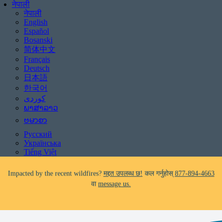
नेपाली
नेपाली
English
Español
Bosanski
简体中文
Français
Deutsch
日本語
Be aware of scams: WHRC does not make unsolicited phone calls and will
한국어
never ask clients for payment information.
If you receive a suspicious call claiming to be from WHRC, please contact
ພາສາລາວ
us directly at
877-894-4663
.
ဗမာစာ
Русский
Impacted by the recent wildfires?
मद्दत उपलब्ध छ!
कल गर्नुहोस्
877-894-4663
Українська
वा
message us.
Tiếng Việt
Facing foreclosure?
मद्दत उपलब्ध छ!
कल गर्नुहोस्
877-894-4663
वा
message us.
Be aware of scams: WHRC does not make unsolicited phone calls and will
never ask clients for payment information.