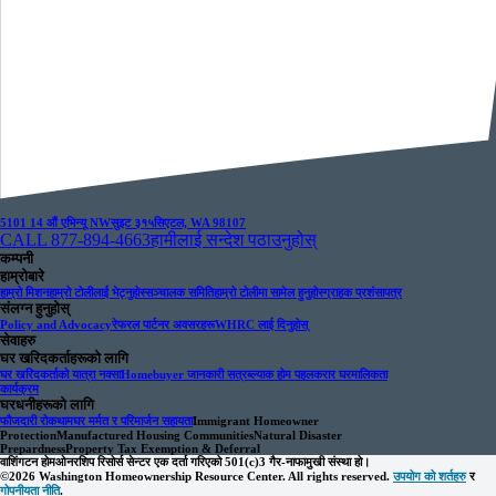
5101 14 औं एभिन्यू NW
सुइट ३१५
सिएटल, WA 98107
CALL 877-894-4663
हामीलाई सन्देश पठाउनुहोस्
कम्पनी
हाम्रोबारे
हाम्रो मिशन
हाम्रो टोलीलाई भेट्नुहोस्
सञ्चालक समिति
हाम्रो टोलीमा सामेल हुनुहोस्
ग्राहक प्रशंसापत्र
संलग्न हुनुहोस्
Policy and Advocacy
रेफरल पार्टनर अवसरहरू
WHRC लाई दिनुहोस्
सेवाहरु
घर खरिदकर्ताहरूको लागि
घर खरिदकर्ताको यात्रा नक्सा
Homebuyer जानकारी सत्र
ब्ल्याक होम पहल
करार घरमालिकता
कार्यक्रम
घरधनीहरूको लागि
फौजदारी रोकथाम
घर मर्मत र परिमार्जन सहायता
Immigrant Homeowner
Protection
Manufactured Housing Communities
Natural Disaster
Prepardness
Property Tax Exemption & Deferral
वाशिंगटन होमओनरशिप रिसोर्स सेन्टर एक दर्ता गरिएको 501(c)3 गैर-नाफामुखी संस्था हो।
©2026 Washington Homeownership Resource Center. All rights reserved.
उपयोग को शर्तहरु
र
गोपनीयता नीति
.