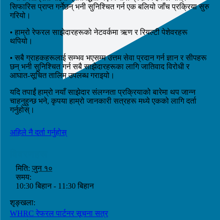
सिफारिस प्राप्त गर्नेछन् भनी सुनिश्चित गर्न एक बलियो जाँच प्रक्रिया सुरु
गरियो।
• हाम्रो रेफरल साझेदारहरूको नेटवर्कमा ऋण र रियल्टी पेशेवरहरू
थपियो।
• सबै ग्राहकहरूलाई सम्भव भएसम्म उत्तम सेवा प्रदान गर्न ज्ञान र सीपहरू
छन् भनी सुनिश्चित गर्न सबै साझेदारहरूका लागि जातिवाद विरोधी र
आघात-सूचित तालिम उपलब्ध गराइयो।
यदि तपाईं हाम्रो नयाँ साझेदार संलग्नता प्रक्रियाको बारेमा थप जान्न
चाहनुहुन्छ भने, कृपया हाम्रो जानकारी सत्रहरू मध्ये एकको लागि दर्ता
गर्नुहोस्।
अहिले नै दर्ता गर्नुहोस्
विवरणहरू
मिति:
जुन १०
समय:
10:30 बिहान - 11:30 बिहान
शृङ्खला:
WHRC रेफरल पार्टनर सूचना सत्र