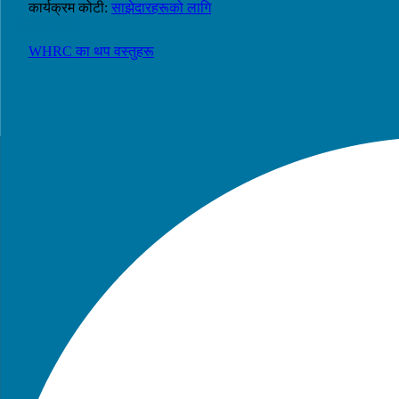
कार्यक्रम कोटी:
साझेदारहरूको लागि
आयोजक
WHRC का थप वस्तुहरू