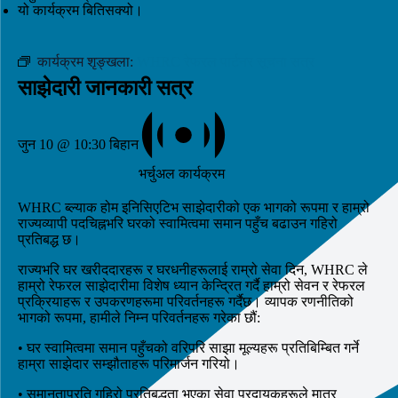
यो कार्यक्रम बितिसक्यो।
कार्यक्रम शृङ्खला:
WHRC रेफरल पार्टनर सूचना सत्र
साझेदारी जानकारी सत्र
जुन 10 @ 10:30 बिहान
भर्चुअल कार्यक्रम
WHRC ब्ल्याक होम इनिसिएटिभ साझेदारीको एक भागको रूपमा र हाम्रो
राज्यव्यापी पदचिह्नभरि घरको स्वामित्वमा समान पहुँच बढाउन गहिरो
प्रतिबद्ध छ।
राज्यभरि घर खरीददारहरू र घरधनीहरूलाई राम्रो सेवा दिन, WHRC ले
हाम्रो रेफरल साझेदारीमा विशेष ध्यान केन्द्रित गर्दै हाम्रो सेवन र रेफरल
प्रक्रियाहरू र उपकरणहरूमा परिवर्तनहरू गर्दैछ। व्यापक रणनीतिको
भागको रूपमा, हामीले निम्न परिवर्तनहरू गरेका छौं:
• घर स्वामित्वमा समान पहुँचको वरिपरि साझा मूल्यहरू प्रतिबिम्बित गर्ने
हाम्रा साझेदार सम्झौताहरू परिमार्जन गरियो।
• समानताप्रति गहिरो प्रतिबद्धता भएका सेवा प्रदायकहरूले मात्र