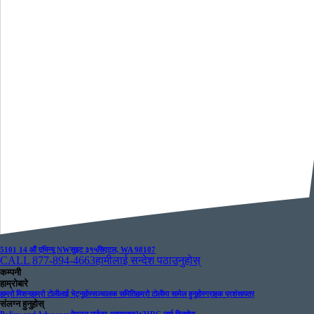
5101 14 औं एभिन्यू NW
सुइट ३१५
सिएटल, WA 98107
CALL 877-894-4663
हामीलाई सन्देश पठाउनुहोस्
कम्पनी
हाम्रोबारे
हाम्रो मिशन
हाम्रो टोलीलाई भेट्नुहोस्
सञ्चालक समिति
हाम्रो टोलीमा सामेल हुनुहोस्
ग्राहक प्रशंसापत्र
संलग्न हुनुहोस्