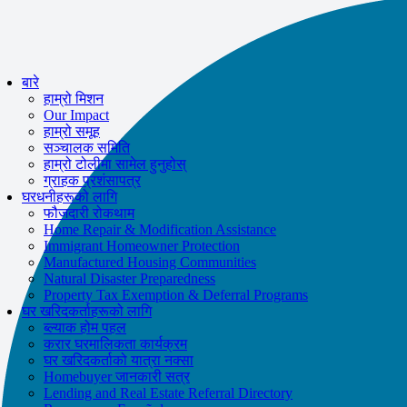
If you receive a suspicious call claiming to be from WHRC, please contact
us directly at
877-894-4663
.
Impacted by the recent wildfires?
मद्दत उपलब्ध छ!
कल गर्नुहोस्
877-894-4663
बारे
वा
message us.
हाम्रो मिशन
Our Impact
हाम्रो समूह
सञ्चालक समिति
हाम्रो टोलीमा सामेल हुनुहोस्
ग्राहक प्रशंसापत्र
घरधनीहरूको लागि
फौजदारी रोकथाम
Home Repair & Modification Assistance
Immigrant Homeowner Protection
Manufactured Housing Communities
Natural Disaster Preparedness
Property Tax Exemption & Deferral Programs
घर खरिदकर्ताहरूको लागि
ब्ल्याक होम पहल
करार घरमालिकता कार्यक्रम
घर खरिदकर्ताको यात्रा नक्सा
Homebuyer जानकारी सत्र
Lending and Real Estate Referral Directory