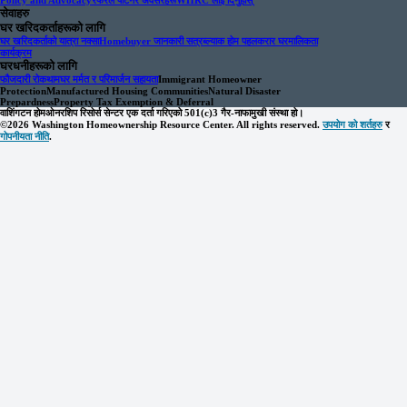
Policy and Advocacy
रेफरल पार्टनर अवसरहरू
WHRC लाई दिनुहोस्
सेवाहरु
घर खरिदकर्ताहरूको लागि
घर खरिदकर्ताको यात्रा नक्सा
Homebuyer जानकारी सत्र
ब्ल्याक होम पहल
करार घरमालिकता
कार्यक्रम
घरधनीहरूको लागि
फौजदारी रोकथाम
घर मर्मत र परिमार्जन सहायता
Immigrant Homeowner
Protection
Manufactured Housing Communities
Natural Disaster
Prepardness
Property Tax Exemption & Deferral
वाशिंगटन होमओनरशिप रिसोर्स सेन्टर एक दर्ता गरिएको 501(c)3 गैर-नाफामुखी संस्था हो।
©2026 Washington Homeownership Resource Center. All rights reserved.
उपयोग को शर्तहरु
र
गोपनीयता नीति
.