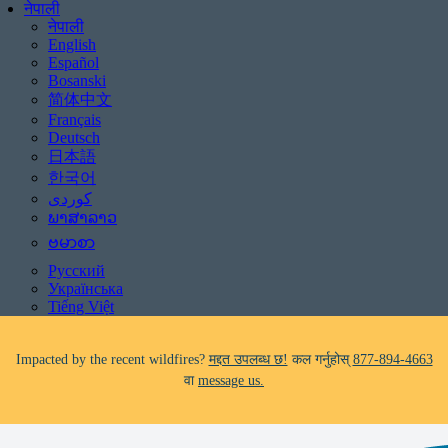
नेपाली
नेपाली
English
Español
Bosanski
简体中文
Français
Deutsch
日本語
Be aware of scams: WHRC does not make unsolicited phone calls and will
한국어
never ask clients for payment information.
If you receive a suspicious call claiming to be from WHRC, please contact
ພາສາລາວ
us directly at
877-894-4663
.
ဗမာစာ
Русский
Impacted by the recent wildfires?
मद्दत उपलब्ध छ!
कल गर्नुहोस्
877-894-4663
Українська
वा
message us.
Tiếng Việt
Facing foreclosure?
मद्दत उपलब्ध छ!
कल गर्नुहोस्
877-894-4663
वा
message us.
Be aware of scams: WHRC does not make unsolicited phone calls and will
never ask clients for payment information.