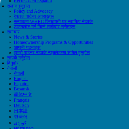
Recursos en Español
संलग्न हुनुहोस्
Policy and Advocacy
रेफरल पार्टनर अवसरहरू
स्ल्याकमा WHRC किफायती घर स्वामित्व नेटवर्क
डाउनलोड गर्न मिल्ने साझेदार स्रोतहरू
समाचार
News & Stories
Homeownership Programs & Opportunities
आगामी घटनाहरू
हाम्रो पार्टनर नेटवर्क न्यूजलेटरमा सामेल हुनुहोस्
सम्पर्क गर्नुहोस्
दिनुहोस्
नेपाली
नेपाली
English
Español
Bosanski
简体中文
Français
Deutsch
日本語
한국어
ພາສາລາວ