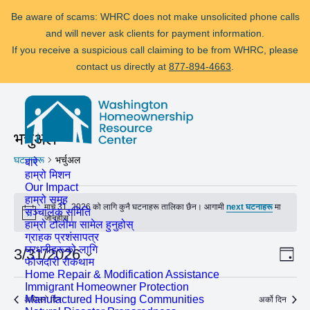
Be aware of scams: WHRC does not make unsolicited phone calls
and will never ask clients for payment information.
If you receive a suspicious call claiming to be from WHRC, please
contact us directly at
877-894-4663
.
फौजदारी सामना गर्दै?
मद्दत उपलब्ध छ!
कल गर्नुहोस्
877-894-4663
वा
message
us.
भर्चुअल
Be aware of scams: WHRC does not make unsolicited phone calls
घटनाहरू
भर्चुअल
बारे
and will never ask clients for payment information.
हाम्रो मिशन
If you receive a suspicious call claiming to be from WHRC, please
Our Impact
घटनाहरू
हाम्रो समूह
contact us directly at
877-894-4663
.
मार्च 31, 2026 को लागि कुनै घटनाहरू तालिका छैन। आगामी
next घटनाहरू
मा
सञ्चालक समिति
for
Notice
जानुहोस्।
हाम्रो टोलीमा सामेल हुनुहोस्
ग्राहक प्रशंसापत्र
मार्च
घरधनीहरूको लागि
कार्
दृश्य
3/31/2026
दिन
फौजदारी रोकथाम
31,
दृश्य
मिति
नेभि
Home Repair & Modification Assistance
2026
Immigrant Homeowner Protection
नेभ
चयन
Manufactured Housing Communities
अघिल्लो दिन
अर्को दिन
गर्नुहोस्।