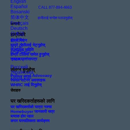
English
Español
CALL 877-894-4663
Bosanski
简体中文
हामीलाई सन्देश पठाउनुहोस्
Français
कम्पनी
Deutsch
日本語
हाम्रोबारे
한국어
हाम्रो मिशन
हाम्रो टोलीलाई भेट्नुहोस्
सञ्चालक समिति
ພາສາລາວ
हाम्रो टोलीमा सामेल हुनुहोस्
ဗမာစာ
ग्राहक प्रशंसापत्र
Русский
संलग्न हुनुहोस्
Українська
Policy and Advocacy
Tiếng Việt
रेफरल पार्टनर अवसरहरू
WHRC लाई दिनुहोस्
सेवाहरु
घर खरिदकर्ताहरूको लागि
घर खरिदकर्ताको यात्रा नक्सा
Homebuyer जानकारी सत्र
ब्ल्याक होम पहल
करार घरमालिकता कार्यक्रम