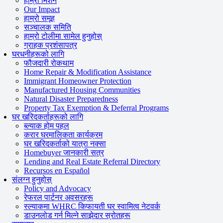
हाम्रो मिशन
Our Impact
हाम्रो समूह
सञ्चालक समिति
हाम्रो टोलीमा सामेल हुनुहोस्
ग्राहक प्रशंसापत्र
घरधनीहरूको लागि
फौजदारी रोकथाम
Home Repair & Modification Assistance
Immigrant Homeowner Protection
Manufactured Housing Communities
Natural Disaster Preparedness
Property Tax Exemption & Deferral Programs
घर खरिदकर्ताहरूको लागि
ब्ल्याक होम पहल
करार घरमालिकता कार्यक्रम
घर खरिदकर्ताको यात्रा नक्सा
Homebuyer जानकारी सत्र
Lending and Real Estate Referral Directory
Recursos en Español
संलग्न हुनुहोस्
Policy and Advocacy
रेफरल पार्टनर अवसरहरू
स्ल्याकमा WHRC किफायती घर स्वामित्व नेटवर्क
डाउनलोड गर्न मिल्ने साझेदार स्रोतहरू