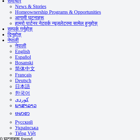
समाचार
News & Stories
Homeownership Programs & Opportunities
आगामी घटनाहरू
हाम्रो पार्टनर नेटवर्क न्यूजलेटरमा सामेल हुनुहोस्
सम्पर्क गर्नुहोस्
दिनुहोस्
नेपाली
नेपाली
English
Español
Bosanski
简体中文
Français
Deutsch
日本語
한국어
ພາສາລາວ
ဗမာစာ
Русский
Українська
Tiếng Việt
0 घटनाहरू found.