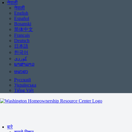
नेपाली
नेपाली
English
Español
Bosanski
简体中文
Français
Deutsch
日本語
한국어
ພາສາລາວ
ဗမာစာ
Русский
Українська
Tiếng Việt
बारे