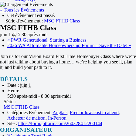
« Tous les Évènements
Cet évènement est passé.
Série d'événement :
MSC FTHB Class
MSC FTHB Class
juin 1 @ 5:30 après-midi
«
PWR Generational: Starting a Business
2026 WA Affordable Homeownership Forum – Save the Date!
»
Join us for our Vision Board First-Time Homebuyer Class where we’re
not just talking about buying a home… we’re helping you see it, plan
it, and build your path to it.
DÉTAILS
Date :
juin 1
Heure :
5:30 après-midi - 8:00 après-midi
Série :
MSC FTHB Class
Catégories Évènement:
Anglais
,
Free or low-cost to attend
,
Acheteur de maison
,
In-Person
Site :
https://form.jotform.com/260328412260144
ORGANISATEUR
Washington Trust Bank