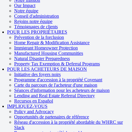
Notre mission
Our Impact
Notre équipe
Conseil d'administration
Rejoins notre équipe
Témoignages de clients
POUR LES PROPRIÉTAIRES
Prévention de la forclusion
Home Repair & Modification Assistance
Immigrant Homeowner Protection
Manufactured Housing Communities
Natural Disaster Preparedness
Property Tax Exemption & Deferral Programs
POUR LES ACHETEURS DE MAISON
Initiative des foyers noirs
Programme d'accession à la propriété Covenant
Carte du parcours de l'acheteur d'une maison
Séances d'information pour les acheteurs de maison
Lending and Real Estate Referral Directory
Recursos en Español
IMPLIQUEZ-VOUS
Policy and Advocacy
Opportunités de partenaires de référence
Réseau d'accession à la propriété abordable du WHRC sur
Slack