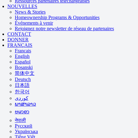
Ressources partenaires téléchargeables
NOUVELLES
News & Stories
Homeownership Programs & Opportunities
Événements à venir
Rejoignez notre newsletter de réseau de partenaires
CONTACT
DONNER
FRANÇAIS
Français
English
Español
Bosanski
简体中文
Deutsch
日本語
한국어
ພາສາລາວ
ဗမာစာ
नेपाली
Русский
Українська
Tiếng Việt