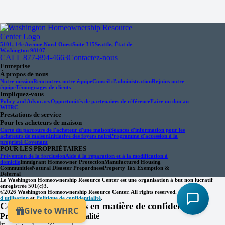
5101, 14e Avenue Nord-Ouest
Suite 315
Seattle, État de
Washington 98107
CALL 877-894-4663
Contactez-nous
Entreprise
À propos de nous
Notre mission
Rencontrez notre équipe
Conseil d'administration
Rejoins notre
équipe
Témoignages de clients
Impliquez-vous
Policy and Advocacy
Opportunités de partenaires de référence
Faire un don au
WHRC
Prestations de service
Pour les acheteurs de maison
Carte du parcours de l'acheteur d'une maison
Séances d'information pour les
acheteurs de maison
Initiative des foyers noirs
Programme d'accession à la
propriété Covenant
POUR LES PROPRIÉTAIRES
Prévention de la forclusion
Aide à la réparation et à la modification à
domicile
Immigrant Homeowner Protection
Manufactured Housing
Communities
Natural Disaster Prepardness
Property Tax Exemption &
Deferral
Le Washington Homeownership Resource Center est une organisation à but non lucratif
enregistrée 501(c)3.
©2026 Washington Homeownership Resource Center. All rights reserved.
Conditions
d'utilisation
et
Politique de confidentialité
.
Centre de préférences en matière de confidentialité
Préférences de confidentialité