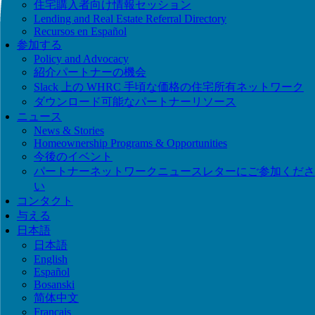
住宅購入者向け情報セッション
Lending and Real Estate Referral Directory
Recursos en Español
参加する
Policy and Advocacy
紹介パートナーの機会
Slack 上の WHRC 手頃な価格の住宅所有ネットワーク
ダウンロード可能なパートナーリソース
ニュース
News & Stories
Homeownership Programs & Opportunities
今後のイベント
パートナーネットワークニュースレターにご参加くださ
い
コンタクト
与える
日本語
日本語
English
Español
Bosanski
简体中文
Français