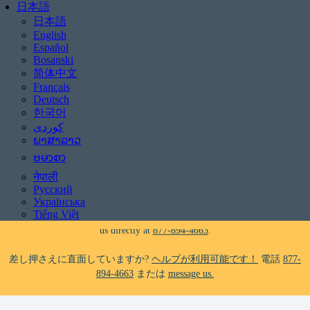
日本語
日本語
English
Español
Bosanski
简体中文
Français
Deutsch
한국어
差し押さえに直面していますか?
ヘルプが利用可能です！
電話
877-
ພາສາລາວ
894-4663
または
message us.
ဗမာစာ
नेपाली
Be aware of scams: WHRC does not make unsolicited phone calls and will
Русский
never ask clients for payment information.
Українська
If you receive a suspicious call claiming to be from WHRC, please contact
Tiếng Việt
us directly at
877-894-4663
.
差し押さえに直面していますか?
ヘルプが利用可能です！
電話
877-
894-4663
または
message us.
Be aware of scams: WHRC does not make unsolicited phone calls and will
never ask clients for payment information.