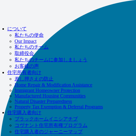
If you receive a suspicious call claiming to be from WHRC, please contact
us directly at
877-894-4663
.
について
私たちの使命
Our Impact
私たちのチーム
取締役会
私たちのチームに参加しましょう
お客様の声
住宅所有者向け
差し押さえの防止
Home Repair & Modification Assistance
Immigrant Homeowner Protection
Manufactured Housing Communities
Natural Disaster Preparedness
Property Tax Exemption & Deferral Programs
住宅購入者向け
ブラックホームイニシアチブ
コヴナント住宅所有権プログラム
住宅購入者のジャーニーマップ