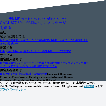
5101 14番街北西
スイート 315
ワシントン州シアトル 98107
CALL 877-894-4663
私たちにメッセージ
を送る
会社
私たちに関しては
私たちの使命
私たちのチームのご紹介
取締役会
私たちのチームに参加しまし
ょう
お客様の声
参加する
Policy and Advocacy
紹介パートナーの機会
WHRCに寄付する
サービス
住宅購入者向け
住宅購入者のジャーニーマップ
住宅購入者向け情報セッション
ブラックホー
ムイニシアチブ
コヴナント住宅所有権プログラム
住宅所有者向け
差し押さえの防止
家の修理と改造の支援
Immigrant Homeowner
Protection
Manufactured Housing Communities
Natural Disaster
Prepardness
Property Tax Exemption & Deferral
ワシントン住宅所有権リソース センターは、登録された 501(c)3 非営利団体です。
©2026 Washington Homeownership Resource Center. All rights reserved.
利用規約
そして
プライバシーポリシー
.