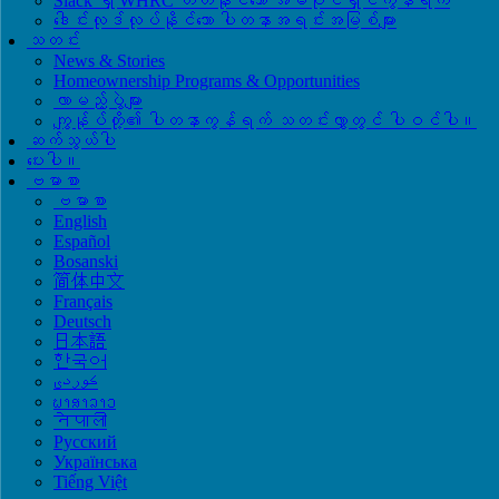
Slack ရှိ WHRC တတ်နိုင်သော အိမ်ပိုင်ရှင်ကွန်ရက်
ဒေါင်းလုဒ်လုပ်နိုင်သော ပါတနာအရင်းအမြစ်များ
သတင်း
News & Stories
Homeownership Programs & Opportunities
လာမည့်ပွဲများ
ကျွန်ုပ်တို့၏ ပါတနာကွန်ရက် သတင်းလွှာတွင် ပါဝင်ပါ။
ဆက်သွယ်ပါ
ပေးပါ။
ဗမာစာ
ဗမာစာ
English
Español
Bosanski
简体中文
Français
Deutsch
日本語
한국어
ພາສາລາວ
नेपाली
Русский
Українська
Tiếng Việt