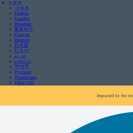
ဗမာစာ
ဗမာစာ
English
Español
Bosanski
简体中文
Français
Deutsch
日本語
한국어
ພາສາລາວ
Be aware of scams: WHR
नेपाली
Русский
If you receive 
Українська
Tiếng Việt
Impacted by the rec
Facing fore
Be aware of scams: WHR
If you receive 
Impacted by the rec