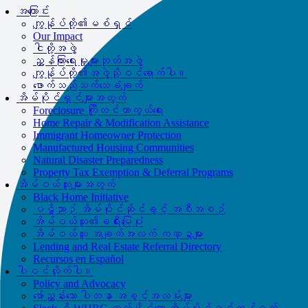
အကြောင်း
ကျွန်ုပ်တို့၏မစ်ရှင်
Our Impact
ငါတို့အဖွဲ့
ညွှန်ကြားရေးမှုးများဘုတ်အဖွဲ့
ကျွန်ုပ်တို့၏အဖွဲ့သို့ဝင်ရောက်ပါ။
ဖောက်သည်သက်သေခံချက်
အိမ်ပိုင်ရှင်များအတွက်
Foreclosure ကြိုတင်ကာကွယ်ရေး
Home Repair & Modification Assistance
Immigrant Homeowner Protection
Manufactured Housing Communities
Natural Disaster Preparedness
Property Tax Exemption & Deferral Programs
အိမ်ဝယ်သူများအတွက်
Black Home Initiative
ပဋိညာဉ် အိမ်ပိုင်ဆိုင်ခွင့် အစီအစဉ်
အိမ်ဝယ်သူ၏ခရီးမြေပုံ
အိမ်ဝယ်သူ အချက်အလက် ကဏ္ဍများ
Lending and Real Estate Referral Directory
Recursos en Español
ပါဝင်လိုက်ပါ။
Policy and Advocacy
ဖော်ညွှန်းသော ပါတနာ အခွင့်အလမ်းများ