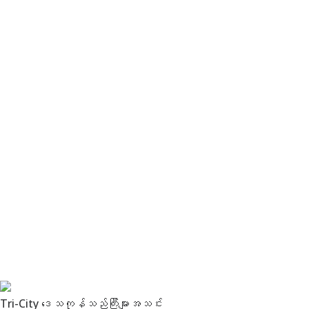
Tri-City ဒေသကုန်သည်ကြီးများအသင်း