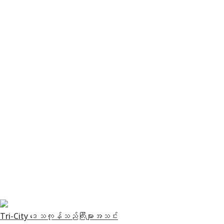
Tri-City ဒေသကုန်သည်ကြီးများအသင်း