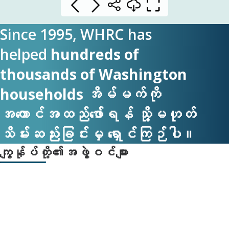
Since 1995, WHRC has
helped
hundreds of
thousands of Washington
households
အိမ်မက်ကို
အကောင်အထည်ဖော်ရန် သို့မဟုတ်
သိမ်းဆည်းခြင်းမှ ရှောင်ကြဉ်ပါ။
ကျွန်ုပ်တို့၏အဖွဲ့ဝင်များ