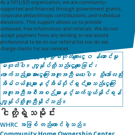
As a 501(c)(3) organization, we are community-
supported and financed through government grants,
corporate philanthropic contributions, and individual
donations. This support allows us to provide
unbiased, free information and referrals. We do not
accept payment from any lending or real estate
professional to be on our referral list nor do we
charge clients for our services.
WHRC သည်ငွေချေးသူသို့မဟုတ်ချေးငွေ ၀ န်ဆောင်မှု
မဟုတ်ပါ။ ကျွန်ုပ်တို့သည်ငွေချေးခြင်း၊
ဖောက်သည်များအားငွေကြေးအကူအညီမပေးပါ။ သို့သော်လည်း
အိမ်ဝယ်သူများနှင့်အိမ်ပိုင်ရှင်များသည်ငွေကြေး
အကူအညီအစီအစဉ်များနှင့်ဆက်သွယ်နိုင်ရန်
ကျွန်ုပ်တို့ကူညီနိုင်သည်။
ငါတို့ရဲ့သမိုင်း
WHRC အဖြစ် တည်ထောင်ခဲ့သည်။
Community Home Ownership Center