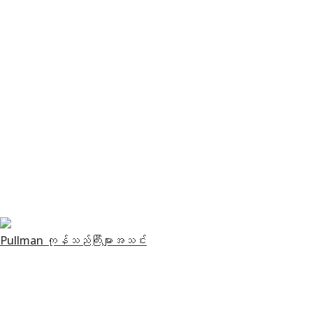
Pullman ကုန်သည်ကြီးများအသင်း