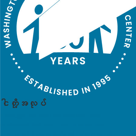
ငါတို့အလုပ်
Through our hotline, website, and
statewide outreach, we provide our
clients with personalized information