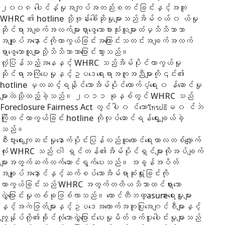
၂၀၀၈ ပေါင်နှံမှုအကျပ်အတည်းစတင်ခြင်းနှင့်အတူ
WHRC ၏ hotline သို့ဖုန်းခေါ်ဆိုမှုများသည်အိမ်ဝယ် ၀ ယ်မှု
ဆိုင်ရာအချက်အလက်များရှာဖွေသောစားသုံးသူများထံမှသိသိသာသာ
အချုပ်အနှောင်ကိုကာကွယ်ခြင်းအကြောင်းသတင်းအချက်အလက်
ရှာဖွေသောသူများသို့သိသိသာသာပြောင်းသွားသည်။
တုံ့ပြန်သည့်အနေနှင့် WHRC သည်အိမ်ပိုင်ကာကွယ်မှု
ဆိုင်ရာအကြံပေးမှုနှင့်ဥပဒေရေးရာအကူအညီများကို၎င်း၏
hotline မှတဆင့်ရနိုင်သောအိမ်ပိုင်ထောက်ပံ့ရေး ၀ န်ဆောင်မှု
များထဲသို့ထည့်ခဲ့သည်။ ၂၀၁၁ ခုနှစ်တွင် WHRC သည်
Foreclosure Fairness Act တွင်ပါ ၀ င်သောโทรຟຣີမ ၀ င်ဘဲ
ကြိုတင်ကာကွယ်ခြင်း hotline ကိုလုပ်ဆောင်ရန်ရွေးချယ်ခဲ့
သည်။
စီးပွားရေးကျဆင်းမှုနောက်ပိုင်းပြန်လည်ထူထောင်ရေးကာလတစ်လျှောက်
လုံး WHRC သည် ၀ ါရှင်တန်၏အိမ်ပိုင်ရှင်များလိုအပ်ချက်
များအတွက်ဆက်လက်ဆောင်ရွက်ပေးသည်။ အခွန်အပိတ်
အချုပ်အနှောင်နှင့်ဆက်စပ်သောအိမ်ရာဆုံးရှုံးခြင်းကို
ကာကွယ်ခြင်းသည် WHRC အတွက်တတိယသိသာထင်ရှားသော
လွှဲပြောင်းမှုတစ်ခုဖြစ်လာသည်။ ကောင်တီဘဏ္asureာရေးမှူးများ
နှင့်အကဲဖြတ်များနှင့်ဥပဒေအထောက်အကူပြုအေဂျင်စီများနှင့်
ကျွန်ုပ်တို့၏ခိုင်လုံသောလွှဲပြောင်းပေးမှုမိတ်ဖက်ပူးပေါင်းမှုများသည်