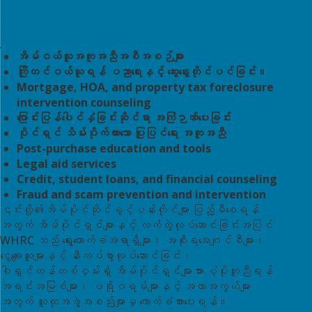
and referral to vetted homeownership
supports, including:
အိမ်ဝယ်သူအကူအညီအစီအစဉ်များ
ကြိုတင်ဝယ်ယူရန် ပညာရေးနှင့် ဆွေးနွေးတိုင်ပင်ခြင်း။
Mortgage, HOA, and property tax foreclosure
intervention counseling
ပြောင်းပြန်ပေါင်နှံခြင်းဆိုင်ရာ အကြံဉာဏ်ပေးခြင်း
ပိုင်ရှင် သိမ်းပိုက်ထားသော ပြုပြင်ရေး အကူအညီ
Post-purchase education and tools
Legal aid services
Credit, student loans, and financial counseling
Fraud and scam prevention and intervention
၎င်းတို့၏အိမ်ပိုင်ဆိုင်ခွင့်ပန်းတိုင်များ ပြည့်မီစေရန်
အတွက် အိမ်ပိုင်ရှင်များနှင့် လက်တွဲလုပ်ဆောင်ခြင်းအပြင်
WHRC သည် ရွေးကောက်ခံအရာရှိများ၊ အစိုးရအေဂျင်စီများ၊
ငွေချေးသူများနှင့် နီးကပ်စွာလုပ်ဆောင်ခြင်း၊
ဝါရှင်တန်တစ်ဝှမ်းရှိ အိမ်ပိုင်ရှင်များအား ပံ့ပိုးကူညီရန်
အရင်းအမြစ်များ၊ ပရိုဂရမ်များနှင့် အကာအကွယ်များ
အတွက် လူထုအဖွဲ့အစည်းများမှ ထောက်ခံအားပေးရန်။