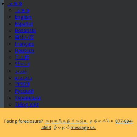
ဗမာစာ
ဗမာစာ
English
Español
Bosanski
简体中文
Français
Deutsch
日本語
Be aware of scams: WHRC does not make unsolicited phone
한국어
calls and will never ask clients for payment information.
If you receive a suspicious call claiming to be from WHRC, please
ພາສາລາວ
contact us directly at
877-894-4663
.
नेपाली
Русский
Impacted by the recent wildfires?
အကူအညီရနိုင်သည်။
ဖုန်းဆက်
Українська
ပါ။
877-894-4663
သို့မဟုတ်
message us.
Tiếng Việt
Facing foreclosure?
အကူအညီရနိုင်သည်။
ဖုန်းဆက်ပါ။
877-894-
4663
သို့မဟုတ်
message us.