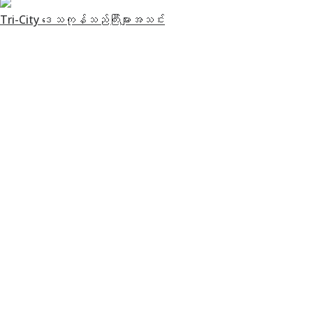
Tri-City ဒေသကုန်သည်ကြီးများအသင်း