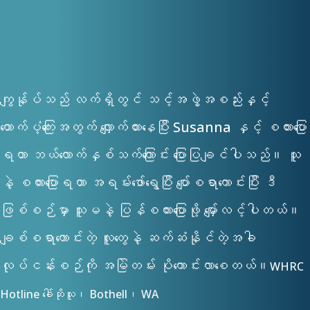
ကျွန်ုပ်သည် လက်ရှိတွင် သင့်အဖွဲ့အစည်းနှင့်
ထောက်ပံ့ကြေးအတွက် လျှောက်ထားနေပြီး Susanna နှင့် စကားပြော
ရတာ ဘယ်လောက်နှစ်သက်ကြောင်း ပြောပြချင်ပါသည်။ သူ
နဲ့ စကားပြောရတာ အရမ်းဖော်ရွေပြီး ပျော်စရာကောင်းပြီး ဒီ
ဖြစ်စဉ်မှာ သူမနဲ့ ပြန်စကားပြောဖို့ မျှော်လင့်ပါတယ်။
ချစ်စရာကောင်းတဲ့ လူတွေနဲ့ ဆက်ဆံနိုင်တဲ့အခါ
လုပ်ငန်းစဉ်ကို အမြဲတမ်း ပိုကောင်းလာစေတယ်။
WHRC
Hotline ခေါ်ဆိုသူ၊ Bothell၊ WA