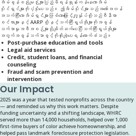
အိမ်ခွန်စည်းမျဉ်းများပြည့်မီရန်ရုန်းကန်နေသောအိမ်
ပိုင်ရှင်များကိုပံ့ပိုးပေးသည်။ ဤအိမ်ပိုင်များသည်အတော်အတန်
အသက်ကြီးသောအိမ်ရှင်များဖြစ်သောကြောင့်ကျွန်ုပ်တို့သည်စီနီယာ
စင်တာများနှင့် AARP တို့နှင့်သက်ကြီးရွယ်အိုများကိုအခွန်
သက်သာမှုအစီအစဉ်များသို့ချိတ်ဆက်ပေးပြီးသက်ကြီးရွယ်အိုများ
အတွက်အခွန်သက်သာခွင့်ကိုတိုးချဲ့ပေးရန်ထောက်ခံသည်။
Post-purchase education and tools
Legal aid services
Credit, student loans, and financial
counseling
Fraud and scam prevention and
intervention
Our Impact
2025 was a year that tested nonprofits across the country
— and reminded us why this work matters. Despite
funding uncertainty and a shifting landscape, WHRC
served more than 14,000 households, helped over 1,000
first-time buyers of color achieve homeownership, and
helped pass landmark foreclosure protection legislation.