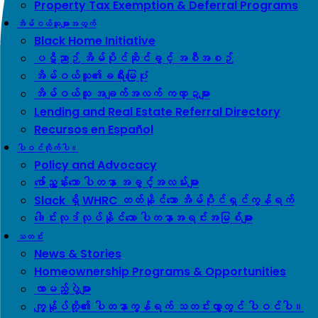
Property Tax Exemption & Deferral Programs
အိမ်ဝယ်သူများအတွက်
Black Home Initiative
ပဋိညာဉ် အိမ်ပိုင်ဆိုင်ခွင့် အစီအစဉ်
အိမ်ဝယ်သူ၏ခရီးမြေပုံ
အိမ်ဝယ်သူ အချက်အလက် ကဏ္ဍများ
Lending and Real Estate Referral Directory
Recursos en Español
ပါဝင်လိုက်ပါ။
Policy and Advocacy
ဖော်ညွှန်းသော ပါတနာ အခွင့်အလမ်းများ
Slack ရှိ WHRC တတ်နိုင်သော အိမ်ပိုင်ရှင်ကွန်ရက်
ဒေါင်းလုဒ်လုပ်နိုင်သော ပါတနာအရင်းအမြစ်များ
သတင်း
News & Stories
Homeownership Programs & Opportunities
လာမည့်ပွဲများ
ကျွန်ုပ်တို့၏ ပါတနာကွန်ရက် သတင်းလွှာတွင် ပါဝင်ပါ။