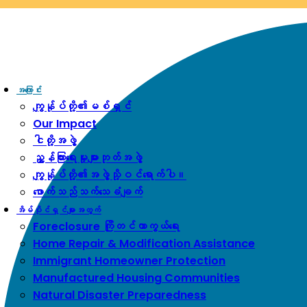
Be aware of scams: WHRC does not make unsolicited phone
calls and will never ask clients for payment information.
If you receive a suspicious call claiming to be from WHRC, please
contact us directly at
877-894-4663
.
Impacted by the recent wildfires?
အကူအညီရနိုင်သည်။
ဖုန်းဆက်
အကြောင်း
ပါ။
877-894-4663
သို့မဟုတ်
message us.
ကျွန်ုပ်တို့၏မစ်ရှင်
Our Impact
ငါတို့အဖွဲ့
ညွှန်ကြားရေးမှုးများဘုတ်အဖွဲ့
ကျွန်ုပ်တို့၏အဖွဲ့သို့ဝင်ရောက်ပါ။
ဖောက်သည်သက်သေခံချက်
အိမ်ပိုင်ရှင်များအတွက်
Foreclosure ကြိုတင်ကာကွယ်ရေး
Home Repair & Modification Assistance
Immigrant Homeowner Protection
Manufactured Housing Communities
Natural Disaster Preparedness