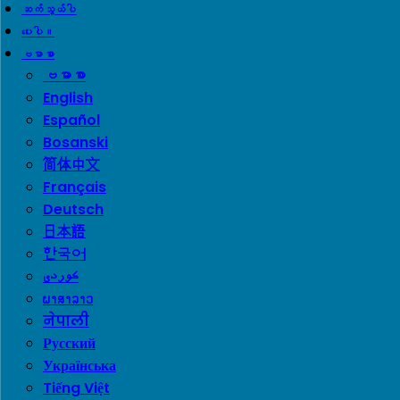
ဆက်သွယ်ပါ
ပေးပါ။
ဗမာစာ
ဗမာစာ
English
Español
Bosanski
简体中文
Français
Deutsch
日本語
한국어
ພາສາລາວ
नेपाली
Русский
Українська
Tiếng Việt