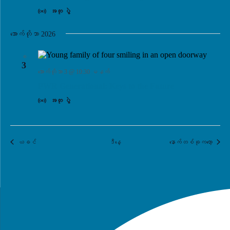
အတု ပွဲ
အောက်တိုဘာ 2026
စ
3
အောက်တိုဘာ 3 @ 10:30 မနက်
PWR Generational: Keys to the Future
အတု ပွဲ
အဲ့ဒါနဲ့
အဲ့ဒါနဲ
ယခင်
ဒီနေ့
နောက်တစ်ခုကတော့