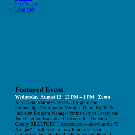
Українська
Tiếng Việt
Featured Event
Wednesday, August 12 | 12 PM – 1 PM | Zoom
Join Evelin Martinez, WHRC Program and
Partnerships Coordinator; Veronica Hand, Equity &
Inclusion Program Manager for the City of Lacey; and
Jenn Chernut, Executive Officer of the Thurston
County REALTORS® Association—known as the “3
Amigas”—as they share how their cross-sector
partnership developed and delivered a multilingual,