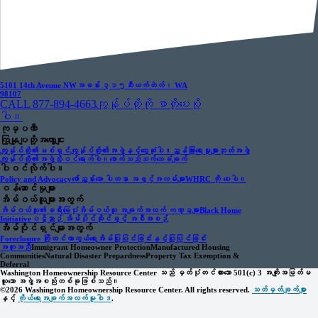
5101 14th Avenue NW
အခန်း ၃၁၅
ဆီယက်တဲလ်၊ WA
98107
CALL 877-894-4663
ကျွန်ုပ်တို့ကို စာတိုပေးပို့
ပါ။
ကုမ္ပဏီ
ကြှနျုပျတို့အကွောငျး
ကျွန်ုပ်တို့၏မစ်ရှင်
ကျွန်ုပ်တို့၏အဖွဲ့နှင့်တွေ့ဆုံပါ။
ညွှန်ကြားရေးမှုးများဘုတ်အဖွဲ့
ကျွန်ုပ်တို့၏အဖွဲ့သို့ဝင်ရောက်ပါ။
ဖောက်သည်သက်သေခံချက်
ပါဝင်လိုက်ပါ။
Policy and Advocacy
ဖော်ညွှန်းသော ပါတနာ အခွင့်အလမ်းများ
WHRC ကို ပေးပါ။
ဝန်ဆောင်မှုများ
အိမ်ဝယ်သူများအတွက်
အိမ်ဝယ်သူ၏ခရီးမြေပုံ
အိမ်ဝယ်သူ အချက်အလက် ကဏ္ဍများ
Black Home
Initiative
ပဋိညာဉ် အိမ်ပိုင်ဆိုင်ခွင့် အစီအစဉ်
အိမ်ပိုင်ရှင်များအတွက်
Foreclosure ကြိုတင်ကာကွယ်ရေး
အိမ်ပြုပြင်ခြင်းနှင့်ပြုပြင်ခြင်း
အကူအညီ
Immigrant Homeowner Protection
Manufactured Housing
Communities
Natural Disaster Prepardness
Property Tax Exemption &
Deferral
Washington Homeownership Resource Center သည် မှတ်ပုံတင်ထားသော 501(c) 3 အကျိုးအမြတ်မ
ယူသော အဖွဲ့အစည်းတစ်ခုဖြစ်သည်။
©2026 Washington Homeownership Resource Center. All rights reserved.
သတ်မှတ်ချက်များ
နှင့်
ကိုယ်ရေးအချက်အလက်မူဝါဒ
.