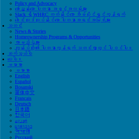
Policy and Advocacy
ဖော်ညွှန်းသော ပါတနာ အခွင့်အလမ်းများ
Slack ရှိ WHRC တတ်နိုင်သော အိမ်ပိုင်ရှင်ကွန်ရက်
ဒေါင်းလုဒ်လုပ်နိုင်သော ပါတနာအရင်းအမြစ်များ
သတင်း
News & Stories
Homeownership Programs & Opportunities
လာမည့်ပွဲများ
ကျွန်ုပ်တို့၏ ပါတနာကွန်ရက် သတင်းလွှာတွင် ပါဝင်ပါ။
ဆက်သွယ်ပါ
ပေးပါ။
ဗမာစာ
ဗမာစာ
English
Español
Bosanski
简体中文
Français
Deutsch
日本語
한국어
ພາສາລາວ
नेपाली
Русский