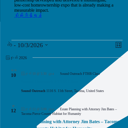
low-cost homeownership expo that is already making a
measurable impact.
ပိုမိုသိရှိရန်
အဲ့
View
ပွဲ
ကဲ
 - 
10/3/2026
စာရင်
ဒါနဲ့
Vie
Navi
ရက်စွဲ
Navi
ကို
ဩဂုတ် 2026
ရွေး
ပါ။
လာလာ
ဩဂုတ် 10 @ 5:30 ညနေ
Sound Outreach FTHB Class
10
Sound Outreach FTHB Class
Sound Outreach
1116 S. 11th Street, Tacoma, United States
ဟူး
ဩဂုတ် 12 @ 5:00 ညနေ
Estate Planning with Attorney Jim Bates –
12
Tacoma Pierce County Habitat for Humanity
Estate Planning with Attorney Jim Bates – Tacoma