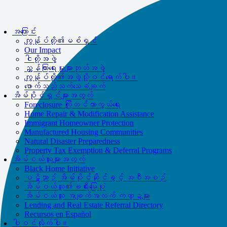
us directly at
877-894-4663
.
Impacted by the recent wildfires?
အကူအညီရနိုင်သည်။
ဖုန်းဆက်ပါ။
အကြောင်း
877-894-4663
သို့မဟုတ်
message us.
ကျွန်ုပ်တို့၏မစ်ရှင်
Our Impact
ငါတို့အဖွဲ့
ညွှန်ကြားရေးမှုးများဘုတ်အဖွဲ့
ကျွန်ုပ်တို့၏အဖွဲ့သို့ဝင်ရောက်ပါ။
ဖောက်သည်သက်သေခံချက်
အိမ်ပိုင်ရှင်များအတွက်
Foreclosure ကြိုတင်ကာကွယ်ရေး
Home Repair & Modification Assistance
Immigrant Homeowner Protection
Manufactured Housing Communities
Natural Disaster Preparedness
Property Tax Exemption & Deferral Programs
အိမ်ဝယ်သူများအတွက်
Black Home Initiative
ပဋိညာဉ် အိမ်ပိုင်ဆိုင်ခွင့် အစီအစဉ်
အိမ်ဝယ်သူ၏ခရီးမြေပုံ
အိမ်ဝယ်သူ အချက်အလက် ကဏ္ဍများ
Lending and Real Estate Referral Directory
Recursos en Español
ပါဝင်လိုက်ပါ။