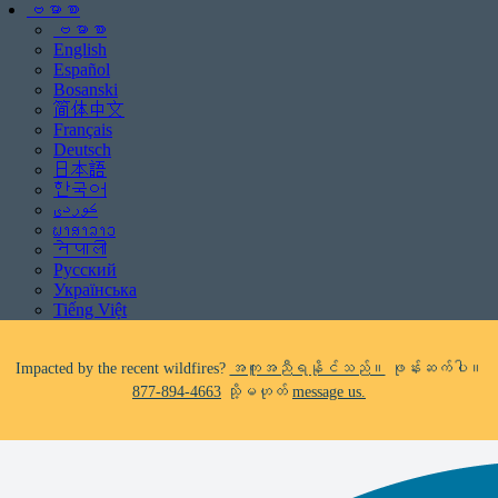
ဗမာစာ
ဗမာစာ
English
Español
Bosanski
简体中文
Français
Deutsch
Be aware of scams: WHRC does not make unsolicited phone calls and will
日本語
never ask clients for payment information.
한국어
If you receive a suspicious call claiming to be from WHRC, please contact
ພາສາລາວ
us directly at
877-894-4663
.
नेपाली
Русский
Impacted by the recent wildfires?
အကူအညီရနိုင်သည်။
ဖုန်းဆက်ပါ။
Українська
877-894-4663
သို့မဟုတ်
message us.
Tiếng Việt
Facing foreclosure?
အကူအညီရနိုင်သည်။
ဖုန်းဆက်ပါ။
877-894-
4663
သို့မဟုတ်
message us.
Be aware of scams: WHRC does not make unsolicited phone calls and will
never ask clients for payment information.
If you receive a suspicious call claiming to be from WHRC, please contact