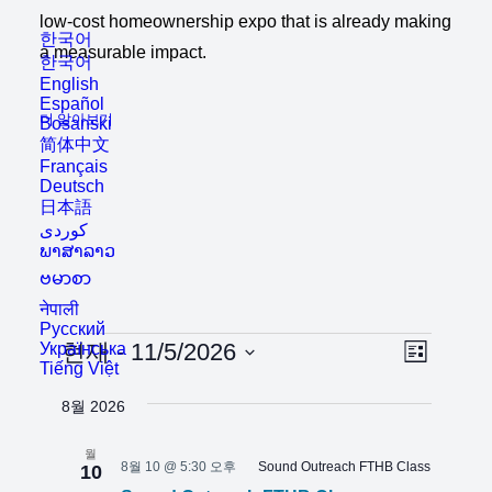
low-cost homeownership expo that is already making
한국어
a measurable impact.
한국어
English
Español
더 알아보기
Bosanski
简体中文
Français
Deutsch
日本語
ພາສາລາວ
ဗမာစာ
नेपाली
Русский
일
이
보
현재
 - 
11/5/2026
Українська
목
Tiếng Việt
벤
날
기
록
정
트
8월 2026
짜
탐
를
표
뷰
월
색
선
탐
8월 10 @ 5:30 오후
Sound Outreach FTHB Class
10
택