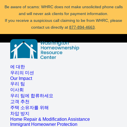
Be aware of scams: WHRC does not make unsolicited phone calls
and will never ask clients for payment information.
If you receive a suspicious call claiming to be from WHRC, please
contact us directly at
877-894-4663
.
압류를 당하고 계십니까?
도움을 받을 수 있습니다!
부르다
877-894-
4663
또는
message us.
Be aware of scams: WHRC does not make unsolicited phone calls
에 대한
and will never ask clients for payment information.
우리의 미션
If you receive a suspicious call claiming to be from WHRC, please
Our Impact
contact us directly at
877-894-4663
.
우리 팀
이사회
우리 팀에 합류하세요
고객 추천
주택 소유자를 위해
차압 방지
Home Repair & Modification Assistance
Immigrant Homeowner Protection