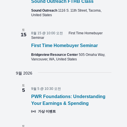
Sound Outreach FTHB Class
색
합
Sound Outreach
1116 S. 11th Street, Tacoma,
니
United States
다.
토
8월 15 @ 10:00 오전
First Time Homebuyer
15
Seminar
First Time Homebuyer Seminar
Bridgeview Resource Center
505 Omaha Way,
Vancouver, WA, United States
9월 2026
토
9월 5 @ 10:30 오전
5
PWR Foundations: Understanding
Your Earnings & Spending
가상 이벤트
토