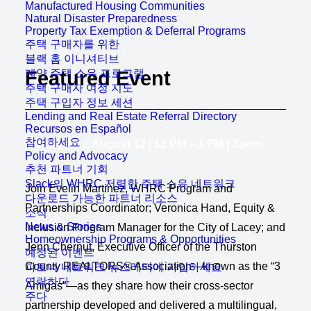
Manufactured Housing Communities
Natural Disaster Preparedness
Property Tax Exemption & Deferral Programs
주택 구매자를 위한
블랙 홈 이니셔티브
계약 주택 소유 프로그램
Featured Event
주택 구매자 여정 지도
주택 구입자 정보 세션
Lending and Real Estate Referral Directory
Recursos en Español
참여하세요
Wednesday, August 12 | 12 PM – 1 PM | Zoom
Policy and Advocacy
추천 파트너 기회
Slack의 WHRC 저렴한 주택 소유 네트워크
Join Evelin Martinez, WHRC Program and
다운로드 가능한 파트너 리소스
Partnerships Coordinator; Veronica Hand, Equity &
소식
News & Stories
Inclusion Program Manager for the City of Lacey; and
Homeownership Programs & Opportunities
Jenn Chernut, Executive Officer of the Thurston
예정된 이벤트
County REALTORS® Association—known as the “3
파트너 네트워크 뉴스레터에 가입하세요
연락하다
Amigas”—as they share how their cross-sector
주다
partnership developed and delivered a multilingual,