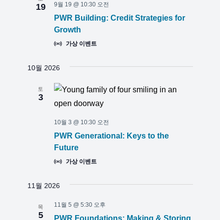
9월 19 @ 10:30 오전
19
PWR Building: Credit Strategies for
Growth
가상 이벤트
10월 2026
토
3
10월 3 @ 10:30 오전
PWR Generational: Keys to the
Future
가상 이벤트
11월 2026
11월 5 @ 5:30 오후
목
5
PWR Foundations: Making & Storing