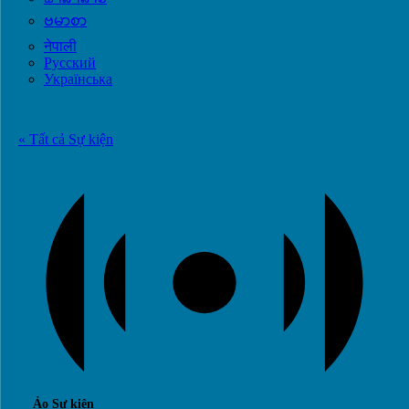
ဗမာစာ
नेपाली
Русский
Українська
« Tất cả Sự kiện
Ảo Sự kiện