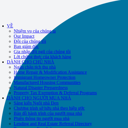
If you receive a suspicious call claiming to be from WHRC, please contact
us directly at
877-894-4663
.
Impacted by the recent wildfires?
Trợ giúp có sẵn!
Gọi
877-894-4663
VỀ
hoặc
message us.
Nhiệm vụ của chúng ta
Our Impact
Đội của chúng tôi
Ban giám đốc
Gia nhập đội ngũ của chúng tôi
Lời chứng thực của khách hàng
DÀNH CHO CHỦ NHÀ
Ngăn chặn tịch thu nhà
Home Repair & Modification Assistance
Immigrant Homeowner Protection
Manufactured Housing Communities
Natural Disaster Preparedness
Property Tax Exemption & Deferral Programs
DÀNH CHO NGƯỜI MUA NHÀ
Sáng kiến Ngôi nhà Đen
Chương trình sở hữu nhà theo hiệp ước
Bản đồ hành trình của người mua nhà
Phiên thông tin người mua nhà
Lending and Real Estate Referral Directory