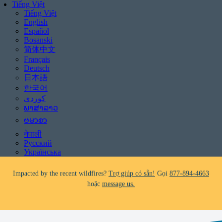
Tiếng Việt
Tiếng Việt
English
Español
Bosanski
简体中文
Français
Deutsch
日本語
Be aware of scams: WHRC does not make unsolicited phone calls and will
한국어
never ask clients for payment information.
If you receive a suspicious call claiming to be from WHRC, please contact
ພາສາລາວ
us directly at
877-894-4663
.
ဗမာစာ
नेपाली
Impacted by the recent wildfires?
Trợ giúp có sẵn!
Gọi
877-894-4663
Русский
hoặc
message us.
Українська
Facing foreclosure?
Trợ giúp có sẵn!
Gọi
877-894-4663
hoặc
message us.
Be aware of scams: WHRC does not make unsolicited phone calls and will
never ask clients for payment information.