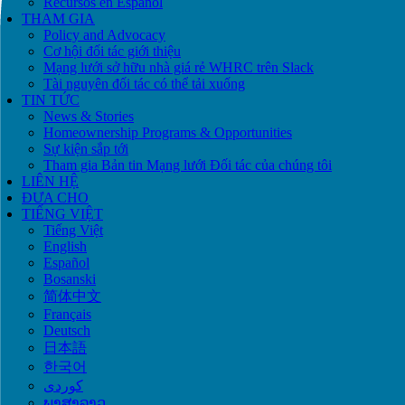
Recursos en Español
THAM GIA
Policy and Advocacy
Cơ hội đối tác giới thiệu
Mạng lưới sở hữu nhà giá rẻ WHRC trên Slack
Tài nguyên đối tác có thể tải xuống
TIN TỨC
News & Stories
Homeownership Programs & Opportunities
Sự kiện sắp tới
Tham gia Bản tin Mạng lưới Đối tác của chúng tôi
LIÊN HỆ
ĐƯA CHO
TIẾNG VIỆT
Tiếng Việt
English
Español
Bosanski
简体中文
Français
Deutsch
日本語
한국어
ພາສາລາວ