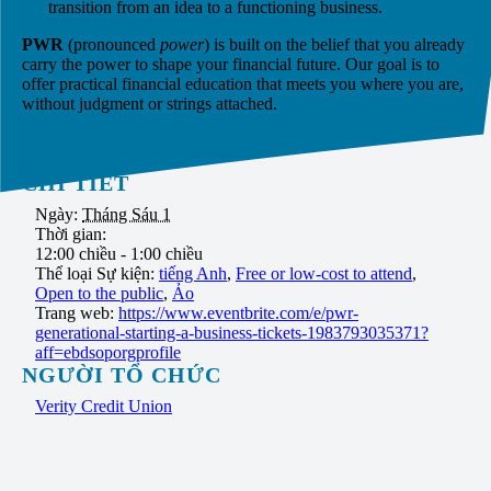
transition from an idea to a functioning business.
PWR
(pronounced
power
) is built on the belief that you already
carry the power to shape your financial future. Our goal is to
offer practical financial education that meets you where you are,
without judgment or strings attached.
CHI TIẾT
Ngày:
Tháng Sáu 1
Thời gian:
12:00 chiều - 1:00 chiều
Thể loại Sự kiện:
tiếng Anh
,
Free or low-cost to attend
,
Open to the public
,
Ảo
Trang web:
https://www.eventbrite.com/e/pwr-
generational-starting-a-business-tickets-1983793035371?
aff=ebdsoporgprofile
NGƯỜI TỔ CHỨC
Verity Credit Union