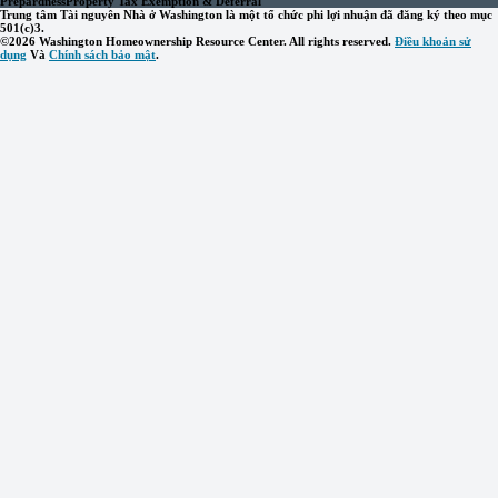
Prepardness
Property Tax Exemption & Deferral
Trung tâm Tài nguyên Nhà ở Washington là một tổ chức phi lợi nhuận đã đăng ký theo mục
501(c)3.
©2026 Washington Homeownership Resource Center. All rights reserved.
Điều khoản sử
dụng
Và
Chính sách bảo mật
.