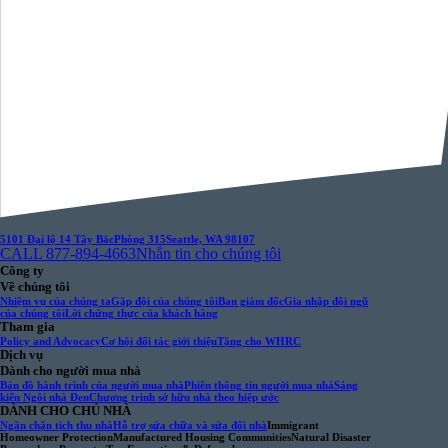
5101 Đại lộ 14 Tây Bắc
Phòng 315
Seattle, WA 98107
CALL 877-894-4663
Nhắn tin cho chúng tôi
Công ty
Về chúng tôi
Nhiệm vụ của chúng ta
Gặp đội của chúng tôi
Ban giám đốc
Gia nhập đội ngũ
của chúng tôi
Lời chứng thực của khách hàng
Tham gia
Policy and Advocacy
Cơ hội đối tác giới thiệu
Tặng cho WHRC
Dịch vụ
Dành cho người mua nhà
Bản đồ hành trình của người mua nhà
Phiên thông tin người mua nhà
Sáng
kiến Ngôi nhà Đen
Chương trình sở hữu nhà theo hiệp ước
DÀNH CHO CHỦ NHÀ
Ngăn chặn tịch thu nhà
Hỗ trợ sửa chữa và sửa đổi nhà
Immigrant
Homeowner Protection
Manufactured Housing Communities
Natural Disaster