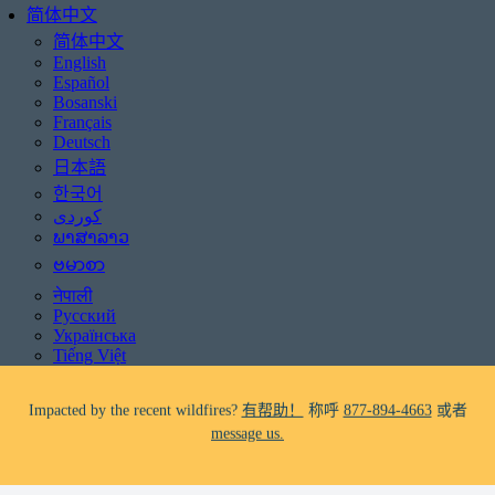
简体中文
简体中文
English
Español
Bosanski
Français
Deutsch
日本語
한국어
Be aware of scams: WHRC does not make unsolicited phone calls and will
never ask clients for payment information.
ພາສາລາວ
If you receive a suspicious call claiming to be from WHRC, please contact
ဗမာစာ
us directly at
877-894-4663
.
नेपाली
Русский
Impacted by the recent wildfires?
有帮助！
称呼
877-894-4663
或者
Українська
message us.
Tiếng Việt
Facing foreclosure?
有帮助！
称呼
877-894-4663
或者
message us.
Be aware of scams: WHRC does not make unsolicited phone calls and will