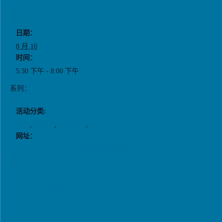
明细：
日期：
8 月 10
时间：
5:30 下午 - 8:00 下午
系列：
Sound Outreach FTHB Class
活动分类:
英语
,
购房者
,
In-Person
,
Open to the public
网址：
https://form.jotform.com/260327939456164
主办人
Washington Trust Bank
访问主办人官网