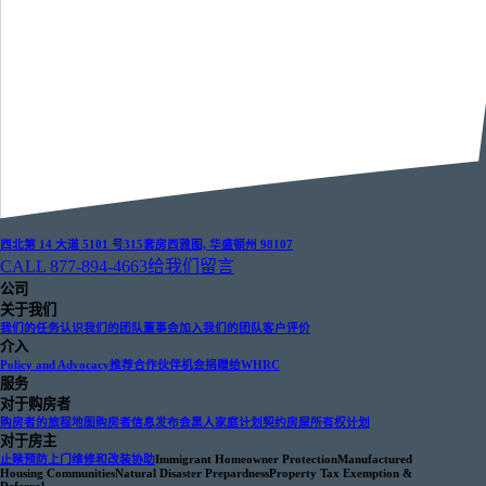
西北第 14 大道 5101 号
315套房
西雅图, 华盛顿州 98107
CALL 877-894-4663
给我们留言
公司
关于我们
我们的任务
认识我们的团队
董事会
加入我们的团队
客户评价
介入
Policy and Advocacy
推荐合作伙伴机会
捐赠给WHRC
服务
对于购房者
购房者的旅程地图
购房者信息发布会
黑人家庭计划
契约房屋所有权计划
对于房主
止赎预防
上门维修和改装协助
Immigrant Homeowner Protection
Manufactured
Housing Communities
Natural Disaster Prepardness
Property Tax Exemption &
Deferral