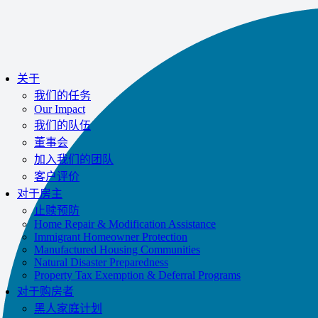
never ask clients for payment information.
If you receive a suspicious call claiming to be from WHRC, please contact
us directly at
877-894-4663
.
Impacted by the recent wildfires?
有帮助！
称呼
877-894-4663
或者
关于
message us.
我们的任务
Our Impact
我们的队伍
董事会
加入我们的团队
客户评价
对于房主
止赎预防
Home Repair & Modification Assistance
Immigrant Homeowner Protection
Manufactured Housing Communities
Natural Disaster Preparedness
Property Tax Exemption & Deferral Programs
对于购房者
黑人家庭计划