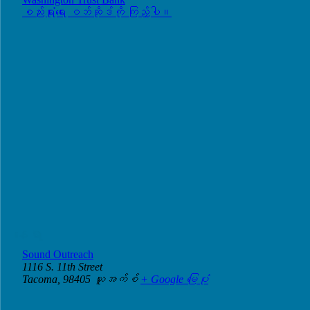
စည်းရုံးရေး ဝဘ်ဆိုဒ်ကို ကြည့်ပါ။
နေရာ
Sound Outreach
1116 S. 11th Street
Tacoma
,
98405
ယူအက်စ်
+ Google မြေပုံ