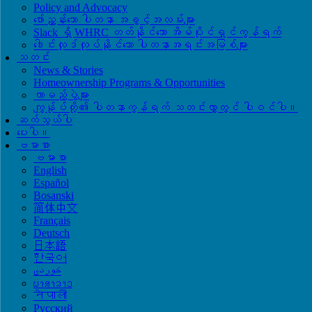
Policy and Advocacy
ဖော်ညွှန်းသော ပါတနာ အခွင့်အလမ်းများ
Slack ရှိ WHRC တတ်နိုင်သော အိမ်ပိုင်ရှင်ကွန်ရက်
ဒေါင်းလုဒ်လုပ်နိုင်သော ပါတနာအရင်းအမြစ်များ
သတင်း
News & Stories
Homeownership Programs & Opportunities
လာမည့်ပွဲများ
ကျွန်ုပ်တို့၏ ပါတနာကွန်ရက် သတင်းလွှာတွင် ပါဝင်ပါ။
ဆက်သွယ်ပါ
ပေးပါ။
ဗမာစာ
ဗမာစာ
English
Español
Bosanski
简体中文
Français
Deutsch
日本語
한국어
ພາສາລາວ
नेपाली
Русский