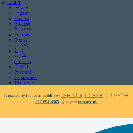
ဗမာစာ
ဗမာစာ
English
Español
Bosanski
简体中文
Français
Deutsch
Be aware of scams: WHRC does not make unsolicited phone calls and will
日本語
never ask clients for payment information.
한국어
If you receive a suspicious call claiming to be from WHRC, please contact
ພາສາລາວ
us directly at
877-894-4663
.
नेपाली
Русский
Impacted by the recent wildfires?
အကူအညီရနိုင်သည်။
ဖုန်းဆက်ပါ။
Українська
877-894-4663
သို့မဟုတ်
message us.
Tiếng Việt
Facing foreclosure?
အကူအညီရနိုင်သည်။
ဖုန်းဆက်ပါ။
877-894-
4663
သို့မဟုတ်
message us.
Be aware of scams: WHRC does not make unsolicited phone calls and will
never ask clients for payment information.
If you receive a suspicious call claiming to be from WHRC, please contact