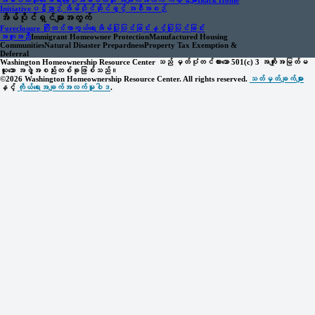
အိမ်ဝယ်သူ၏ခရီးမြေပုံ
အိမ်ဝယ်သူ အချက်အလက် ကဏ္ဍများ
Black Home
Initiative
ပဋိညာဉ် အိမ်ပိုင်ဆိုင်ခွင့် အစီအစဉ်
အိမ်ပိုင်ရှင်များအတွက်
Foreclosure ကြိုတင်ကာကွယ်ရေး
အိမ်ပြုပြင်ခြင်းနှင့်ပြုပြင်ခြင်း
အကူအညီ
Immigrant Homeowner Protection
Manufactured Housing
Communities
Natural Disaster Prepardness
Property Tax Exemption &
Deferral
Washington Homeownership Resource Center သည် မှတ်ပုံတင်ထားသော 501(c) 3 အကျိုးအမြတ်မ
ယူသော အဖွဲ့အစည်းတစ်ခုဖြစ်သည်။
©2026 Washington Homeownership Resource Center. All rights reserved.
သတ်မှတ်ချက်များ
နှင့်
ကိုယ်ရေးအချက်အလက်မူဝါဒ
.