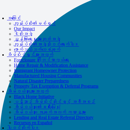
us directly at
877-894-4663
.
Impacted by the recent wildfires?
အကူအညီရနိုင်သည်။
ဖုန်းဆက်ပါ။
အကြောင်း
877-894-4663
သို့မဟုတ်
message us.
ကျွန်ုပ်တို့၏မစ်ရှင်
Our Impact
ငါတို့အဖွဲ့
ညွှန်ကြားရေးမှုးများဘုတ်အဖွဲ့
ကျွန်ုပ်တို့၏အဖွဲ့သို့ဝင်ရောက်ပါ။
ဖောက်သည်သက်သေခံချက်
အိမ်ပိုင်ရှင်များအတွက်
Foreclosure ကြိုတင်ကာကွယ်ရေး
Home Repair & Modification Assistance
Immigrant Homeowner Protection
Manufactured Housing Communities
Natural Disaster Preparedness
Property Tax Exemption & Deferral Programs
အိမ်ဝယ်သူများအတွက်
Black Home Initiative
ပဋိညာဉ် အိမ်ပိုင်ဆိုင်ခွင့် အစီအစဉ်
အိမ်ဝယ်သူ၏ခရီးမြေပုံ
အိမ်ဝယ်သူ အချက်အလက် ကဏ္ဍများ
Lending and Real Estate Referral Directory
Recursos en Español
ပါဝင်လိုက်ပါ။