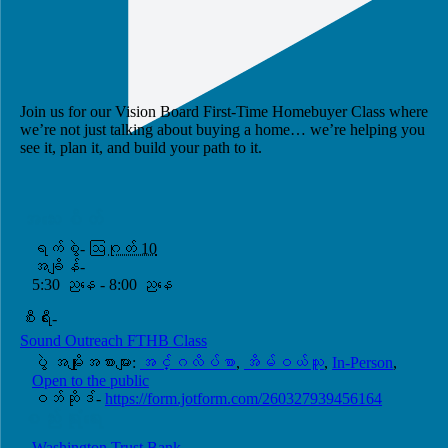
Join us for our Vision Board First-Time Homebuyer Class where
we’re not just talking about buying a home… we’re helping you
see it, plan it, and build your path to it.
အသေးစိတ်
ရက်စွဲ-
ဩဂုတ် 10
အချိန်-
5:30 ညနေ - 8:00 ညနေ
စီးရီး-
Sound Outreach FTHB Class
ပွဲ အမျိုးအစားများ:
အင်္ဂလိပ်စာ
,
အိမ်ဝယ်သူ
,
In-Person
,
Open to the public
ဝဘ်ဆိုဒ်-
https://form.jotform.com/260327939456164
စည်းရုံးရေး
Washington Trust Bank