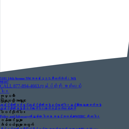
5101 14th Avenue NW
အခန်း ၃၁၅
ဆီယက်တဲလ်၊ WA
98107
CALL 877-894-4663
ကျွန်ုပ်တို့ကို စာတိုပေးပို့
ပါ။
ကုမ္ပဏီ
ကြှနျုပျတို့အကွောငျး
ကျွန်ုပ်တို့၏မစ်ရှင်
ကျွန်ုပ်တို့၏အဖွဲ့နှင့်တွေ့ဆုံပါ။
ညွှန်ကြားရေးမှုးများဘုတ်အဖွဲ့
ကျွန်ုပ်တို့၏အဖွဲ့သို့ဝင်ရောက်ပါ။
ဖောက်သည်သက်သေခံချက်
ပါဝင်လိုက်ပါ။
Policy and Advocacy
ဖော်ညွှန်းသော ပါတနာ အခွင့်အလမ်းများ
WHRC ကို ပေးပါ။
ဝန်ဆောင်မှုများ
အိမ်ဝယ်သူများအတွက်