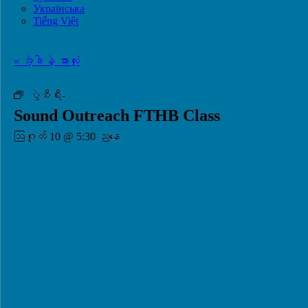
Українська
Tiếng Việt
« အဲ့ဒါနဲ့ အားလုံး
ပွဲစီးရီး-
Sound Outreach FTHB Class
Sound Outreach FTHB Class
ဩဂုတ် 10 @ 5:30 ညနေ