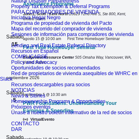
Natural Disaster Preparedness
Assistance Programs
Property Tax Exemption & Deferral Programs
PARA COMPRADORES DE VIVIENDA
John L. Scott - Kent North
20829 72nd Ave S, Ste 800, Kent,
Iniciativa Hogar Negro
United States
Programa de propiedad de vivienda del Pacto
Mapa del recorrido del comprador de vivienda
Sesiones de información para compradores de vivienda
Sabado
agosto 15 @ 10:00 am
First Time Homebuyer Seminar
15
Lending and Real Estate Referral Directory
First Time Homebuyer Seminar
Recursos en Español
COMPLICARSE
Bridgeview Resource Center
505 Omaha Way, Vancouver, WA,
Policy and Advocacy
United States
Oportunidades de socios recomendados
Red de propietarios de vivienda asequibles de WHRC en
septiembre 2026
Slack
Recursos descargables para socios
NOTICIAS
Sabado
septiembre 5 @ 10:30 am
News & Stories
5
Homeownership Programs & Opportunities
PWR Foundations: Understanding Your
Próximos eventos
Earnings & Spending
Únase a nuestro boletín informativo de la red de socios
VirtualEvento
CONTACTO
DAR
Sabado