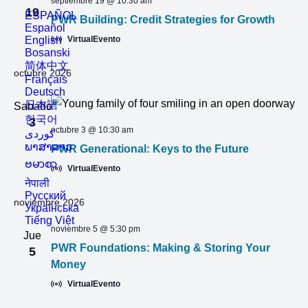
septiembre 19 @ 10:30 am
19
ESPAÑOL
PWR Building: Credit Strategies for Growth
Español
English
VirtualEvento
Bosanski
简体中文
octubre 2026
Français
Deutsch
日本語
Sabado
한국어
3
octubre 3 @ 10:30 am
ພາສາລາວ
PWR Generational: Keys to the Future
ဗမာစာ
VirtualEvento
नेपाली
Русский
noviembre 2026
Українська
Tiếng Việt
noviembre 5 @ 5:30 pm
Jue
PWR Foundations: Making & Storing Your
5
Money
VirtualEvento