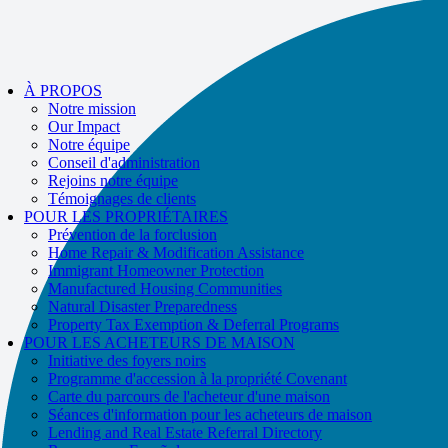
If you receive a suspicious call claiming to be from WHRC, please contact
us directly at
877-894-4663
.
Impacted by the recent wildfires?
L'aide est disponible !
Appel
877-894-
À PROPOS
4663
ou
message us.
Notre mission
Our Impact
Notre équipe
Conseil d'administration
Rejoins notre équipe
Témoignages de clients
POUR LES PROPRIÉTAIRES
Prévention de la forclusion
Home Repair & Modification Assistance
Immigrant Homeowner Protection
Manufactured Housing Communities
Natural Disaster Preparedness
Property Tax Exemption & Deferral Programs
POUR LES ACHETEURS DE MAISON
Initiative des foyers noirs
Programme d'accession à la propriété Covenant
Carte du parcours de l'acheteur d'une maison
Séances d'information pour les acheteurs de maison
Lending and Real Estate Referral Directory