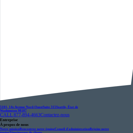
5101, 14e Avenue Nord-Ouest
Suite 315
Seattle, État de
Washington 98107
CALL 877-894-4663
Contactez-nous
Entreprise
À propos de nous
Notre mission
Rencontrez notre équipe
Conseil d'administration
Rejoins notre
équipe
Témoignages de clients