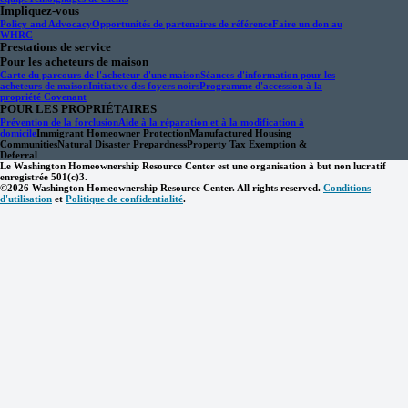
Impliquez-vous
Policy and Advocacy
Opportunités de partenaires de référence
Faire un don au
WHRC
Prestations de service
Pour les acheteurs de maison
Carte du parcours de l'acheteur d'une maison
Séances d'information pour les
acheteurs de maison
Initiative des foyers noirs
Programme d'accession à la
propriété Covenant
POUR LES PROPRIÉTAIRES
Prévention de la forclusion
Aide à la réparation et à la modification à
domicile
Immigrant Homeowner Protection
Manufactured Housing
Communities
Natural Disaster Prepardness
Property Tax Exemption &
Deferral
Le Washington Homeownership Resource Center est une organisation à but non lucratif
enregistrée 501(c)3.
©2026 Washington Homeownership Resource Center. All rights reserved.
Conditions
d'utilisation
et
Politique de confidentialité
.