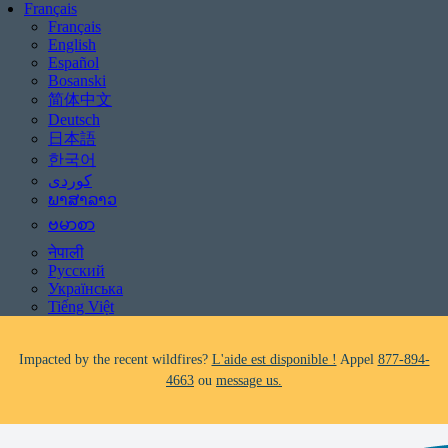
Français
Français
English
Español
Bosanski
简体中文
Deutsch
日本語
한국어
Be aware of scams: WHRC does not make unsolicited phone calls and will
never ask clients for payment information.
ພາສາລາວ
If you receive a suspicious call claiming to be from WHRC, please contact
ဗမာစာ
us directly at
877-894-4663
.
नेपाली
Русский
Impacted by the recent wildfires?
L'aide est disponible !
Appel
877-894-
Українська
4663
ou
message us.
Tiếng Việt
Facing foreclosure?
L'aide est disponible !
Appel
877-894-4663
ou
message us.
Be aware of scams: WHRC does not make unsolicited phone calls and will
never ask clients for payment information.