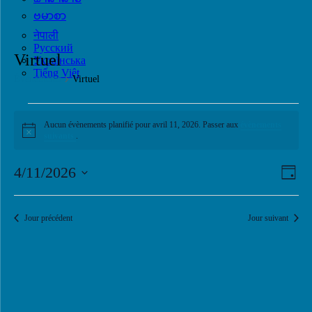
ဗမာစာ
नेपाली
Русский
Virtuel
Українська
Tiếng Việt
Évènements
Virtuel
Évènements
Aucun évènements planifié pour avril 11, 2026. Passer aux
évènements
for
Notice
suivants
.
avril
11,
Navi
Navi
4/11/2026
Jour
de
2026
par
Sélectionnez
vues
une
consu
Évè
date.
Jour précédent
Jour suivant