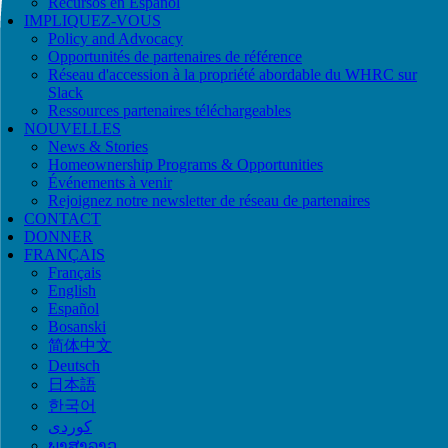
Recursos en Español
IMPLIQUEZ-VOUS
Policy and Advocacy
Opportunités de partenaires de référence
Réseau d'accession à la propriété abordable du WHRC sur
Slack
Ressources partenaires téléchargeables
NOUVELLES
News & Stories
Homeownership Programs & Opportunities
Événements à venir
Rejoignez notre newsletter de réseau de partenaires
CONTACT
DONNER
FRANÇAIS
Français
English
Español
Bosanski
简体中文
Deutsch
日本語
한국어
ພາສາລາວ