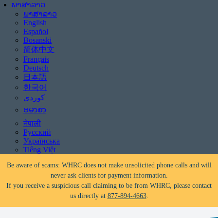
ພາສາລາວ
ພາສາລາວ
English
Español
Bosanski
简体中文
Français
Deutsch
日本語
한국어
ဗမာစာ
नेपाली
Русский
ປະເຊີນກັບການຖືກຍຶດ?
ມີການຊ່ວຍເຫຼືອແລ້ວ!
ໂທ
877-894-4663
ຫຼື
message
Українська
us.
Tiếng Việt
Be aware of scams: WHRC does not make unsolicited phone calls and will
never ask clients for payment information.
If you receive a suspicious call claiming to be from WHRC, please contact
us directly at
877-894-4663
.
ປະເຊີນກັບການຖືກຍຶດ?
ມີການຊ່ວຍເຫຼືອແລ້ວ!
ໂທ
877-894-4663
ຫຼື
message