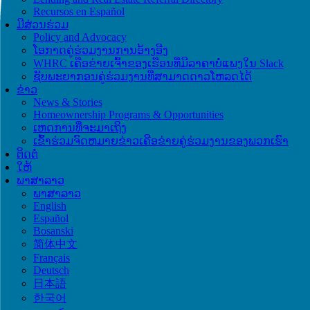
Recursos en Español
ມີສ່ວນຮ່ວມ
Policy and Advocacy
ໂອກາດຄູ່ຮ່ວມງານການອ້າງອີງ
WHRC ເຄືອຂ່າຍເຈົ້າຂອງເຮືອນທີ່ມີລາຄາບໍ່ແພງໃນ Slack
ຊັບພະຍາກອນຄູ່ຮ່ວມງານທີ່ສາມາດດາວໂຫລດໄດ້
ຂ່າວ
News & Stories
Homeownership Programs & Opportunities
ເຫດການທີ່ຈະມາເຖິງ
ເຂົ້າຮ່ວມຈົດຫມາຍຂ່າວເຄືອຂ່າຍຄູ່ຮ່ວມງານຂອງພວກເຮົາ
ຕິດຕໍ່
ໃຫ້
ພາສາລາວ
ພາສາລາວ
English
Español
Bosanski
简体中文
Français
Deutsch
日本語
한국어