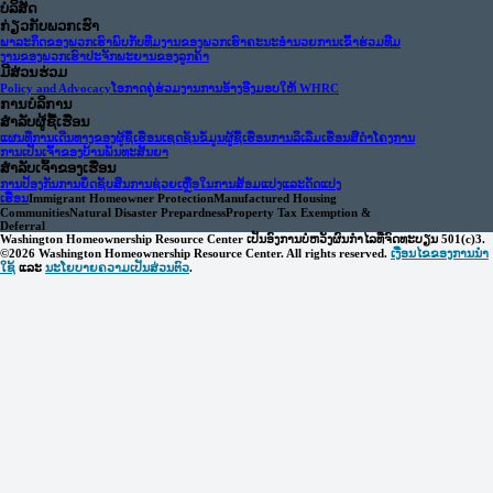
ບໍລິສັດ
ກ່ຽວ​ກັບ​ພວກ​ເຮົາ
ພາລະກິດຂອງພວກເຮົາ
ພົບກັບທີມງານຂອງພວກເຮົາ
ຄະ​ນະ​ອໍາ​ນວຍ​ການ
ເຂົ້າຮ່ວມທີມ
ງານຂອງພວກເຮົາ
ປະຈັກພະຍານຂອງລູກຄ້າ
ມີສ່ວນຮ່ວມ
Policy and Advocacy
ໂອກາດຄູ່ຮ່ວມງານການອ້າງອີງ
ມອບໃຫ້ WHRC
ການບໍລິການ
ສໍາລັບຜູ້ຊື້ເຮືອນ
ແຜນທີ່ການເດີນທາງຂອງຜູ້ຊື້ເຮືອນ
ເຊດຊັນຂໍ້ມູນຜູ້ຊື້ເຮືອນ
ການລິເລີ່ມເຮືອນສີດໍາ
ໂຄງການ
ການເປັນເຈົ້າຂອງບ້ານພັນທະສັນຍາ
ສໍາລັບເຈົ້າຂອງເຮືອນ
ການປ້ອງກັນການຍຶດຊັບສິນ
ການຊ່ວຍເຫຼືອໃນການສ້ອມແປງແລະດັດແປງ
ເຮືອນ
Immigrant Homeowner Protection
Manufactured Housing
Communities
Natural Disaster Prepardness
Property Tax Exemption &
Deferral
Washington Homeownership Resource Center ເປັນອົງການບໍ່ຫວັງຜົນກຳໄລທີ່ຈົດທະບຽນ 501(c)3.
©2026 Washington Homeownership Resource Center. All rights reserved.
ເງື່ອນໄຂຂອງການນໍາ
ໃຊ້
ແລະ
ນະໂຍບາຍຄວາມເປັນສ່ວນຕົວ
.