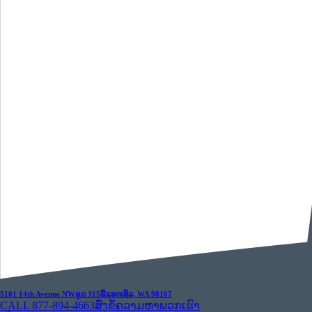
5101 14th Avenue NW
ຊຸດ 315
ຊີແອດເທິລ, WA 98107
CALL 877-894-4663
ສົ່ງຂໍ້ຄວາມຫາພວກເຮົາ