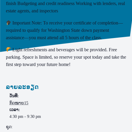
finish Budgeting and credit readiness Working with lenders, real
estate agents, and inspectors
Important Note: To receive your certificate of completion—
required to qualify for Washington State down payment
assistance—you must attend all 5 hours of the class.
Light refreshments and beverages will be provided. Free
parking. Space is limited, so reserve your spot today and take the
first step toward your future home!
ລາຍລະອຽດ
ວັນທີ:
ກົດໝາຍ15
ເວລາ:
4:30 pm - 9:30 pm
ຊຸດ: