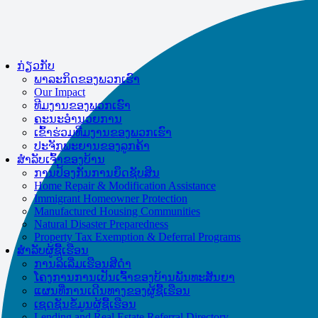
us.
Be aware of scams: WHRC does not make unsolicited phone calls and will
never ask clients for payment information.
ກ່ຽວກັບ
If you receive a suspicious call claiming to be from WHRC, please contact
ພາລະກິດຂອງພວກເຮົາ
us directly at
877-894-4663
.
Our Impact
ທີມ​ງານ​ຂອງ​ພວກ​ເຮົາ
ຄະ​ນະ​ອໍາ​ນວຍ​ການ
ເຂົ້າຮ່ວມທີມງານຂອງພວກເຮົາ
ປະຈັກພະຍານຂອງລູກຄ້າ
ສໍາລັບເຈົ້າຂອງບ້ານ
ການປ້ອງກັນການຍຶດຊັບສິນ
Home Repair & Modification Assistance
Immigrant Homeowner Protection
Manufactured Housing Communities
Natural Disaster Preparedness
Property Tax Exemption & Deferral Programs
ສໍາລັບຜູ້ຊື້ເຮືອນ
ການລິເລີ່ມເຮືອນສີດໍາ
ໂຄງການການເປັນເຈົ້າຂອງບ້ານພັນທະສັນຍາ
ແຜນທີ່ການເດີນທາງຂອງຜູ້ຊື້ເຮືອນ
ເຊດຊັນຂໍ້ມູນຜູ້ຊື້ເຮືອນ
Lending and Real Estate Referral Directory