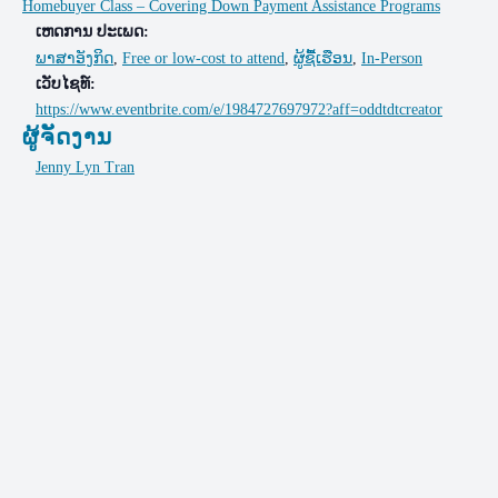
Homebuyer Class – Covering Down Payment Assistance Programs
ເຫດການ ປະເພດ:
ພາສາອັງກິດ
,
Free or low-cost to attend
,
ຜູ້ຊື້ເຮືອນ
,
In-Person
ເວັບໄຊທ໌:
https://www.eventbrite.com/e/1984727697972?aff=oddtdtcreator
ຜູ້ຈັດງານ
Jenny Lyn Tran