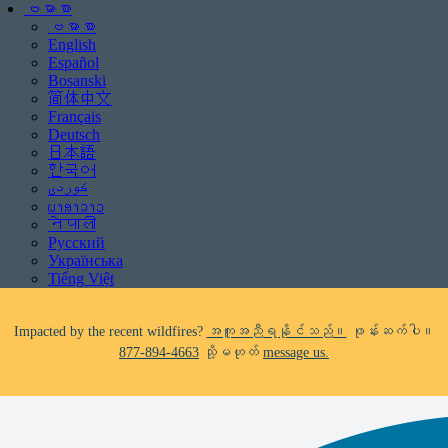
ဗမာစာ
ဗမာစာ
English
Español
Bosanski
简体中文
Français
Deutsch
Be aware of scams: WHRC does not make unsolicited phone calls and will
日本語
never ask clients for payment information.
한국어
If you receive a suspicious call claiming to be from WHRC, please contact
ພາສາລາວ
us directly at
877-894-4663
.
नेपाली
Русский
Impacted by the recent wildfires?
အကူအညီရနိုင်သည်။
ဖုန်းဆက်ပါ။
Українська
877-894-4663
သို့မဟုတ်
message us.
Tiếng Việt
Facing foreclosure?
အကူအညီရနိုင်သည်။
ဖုန်းဆက်ပါ။
877-894-
4663
သို့မဟုတ်
message us.
Be aware of scams: WHRC does not make unsolicited phone calls and will
never ask clients for payment information.
If you receive a suspicious call claiming to be from WHRC, please contact