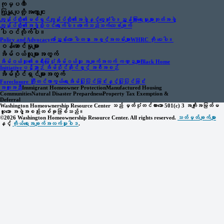
ကုမ္ပဏီ
ကြှနျုပျတို့အကွောငျး
ကျွန်ုပ်တို့၏မစ်ရှင်
ကျွန်ုပ်တို့၏အဖွဲ့နှင့်တွေ့ဆုံပါ။
ညွှန်ကြားရေးမှုးများဘုတ်အဖွဲ့
ကျွန်ုပ်တို့၏အဖွဲ့သို့ဝင်ရောက်ပါ။
ဖောက်သည်သက်သေခံချက်
ပါဝင်လိုက်ပါ။
Policy and Advocacy
ဖော်ညွှန်းသော ပါတနာ အခွင့်အလမ်းများ
WHRC ကို ပေးပါ။
ဝန်ဆောင်မှုများ
အိမ်ဝယ်သူများအတွက်
အိမ်ဝယ်သူ၏ခရီးမြေပုံ
အိမ်ဝယ်သူ အချက်အလက် ကဏ္ဍများ
Black Home
Initiative
ပဋိညာဉ် အိမ်ပိုင်ဆိုင်ခွင့် အစီအစဉ်
အိမ်ပိုင်ရှင်များအတွက်
Foreclosure ကြိုတင်ကာကွယ်ရေး
အိမ်ပြုပြင်ခြင်းနှင့်ပြုပြင်ခြင်း
အကူအညီ
Immigrant Homeowner Protection
Manufactured Housing
Communities
Natural Disaster Prepardness
Property Tax Exemption &
Deferral
Washington Homeownership Resource Center သည် မှတ်ပုံတင်ထားသော 501(c) 3 အကျိုးအမြတ်မ
ယူသော အဖွဲ့အစည်းတစ်ခုဖြစ်သည်။
©2026 Washington Homeownership Resource Center. All rights reserved.
သတ်မှတ်ချက်များ
နှင့်
ကိုယ်ရေးအချက်အလက်မူဝါဒ
.