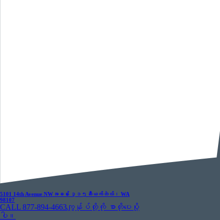
5101 14th Avenue NW
အခန်း ၃၁၅
ဆီယက်တဲလ်၊ WA
98107
CALL 877-894-4663
ကျွန်ုပ်တို့ကို စာတိုပေးပို့
ပါ။