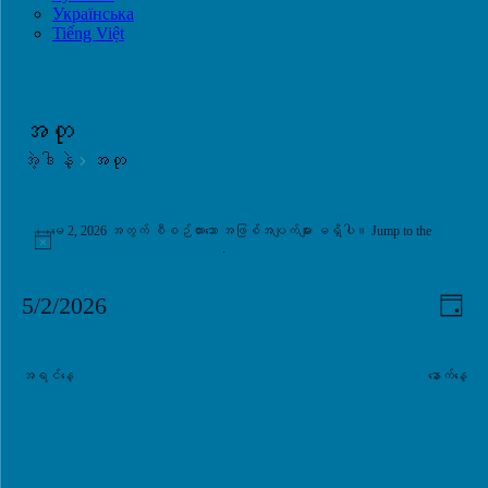
Українська
Tiếng Việt
အတု
အဲ့ဒါနဲ့
အတု
အဲ့
မေ 2, 2026 အတွက် စီစဉ်ထားသော အဖြစ်အပျက်များ မရှိပါ။ Jump to the
ဒါနဲ့
Notice
next upcoming အဖြစ်အပျက်များ
.
for
မေ
View
ပွဲ
5/2/2026
နေ့
Vie
2,
Navi
ရက်စွဲ
Navi
ကို
2026
ရွေး
အရင်နေ့
နောက်နေ့
ပါ။