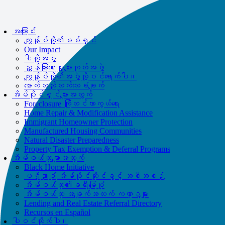
us directly at
877-894-4663
.
Impacted by the recent wildfires?
အကူအညီရနိုင်သည်။
ဖုန်းဆက်ပါ။
အကြောင်း
877-894-4663
သို့မဟုတ်
message us.
ကျွန်ုပ်တို့၏မစ်ရှင်
Our Impact
ငါတို့အဖွဲ့
ညွှန်ကြားရေးမှုးများဘုတ်အဖွဲ့
ကျွန်ုပ်တို့၏အဖွဲ့သို့ဝင်ရောက်ပါ။
ဖောက်သည်သက်သေခံချက်
အိမ်ပိုင်ရှင်များအတွက်
Foreclosure ကြိုတင်ကာကွယ်ရေး
Home Repair & Modification Assistance
Immigrant Homeowner Protection
Manufactured Housing Communities
Natural Disaster Preparedness
Property Tax Exemption & Deferral Programs
အိမ်ဝယ်သူများအတွက်
Black Home Initiative
ပဋိညာဉ် အိမ်ပိုင်ဆိုင်ခွင့် အစီအစဉ်
အိမ်ဝယ်သူ၏ခရီးမြေပုံ
အိမ်ဝယ်သူ အချက်အလက် ကဏ္ဍများ
Lending and Real Estate Referral Directory
Recursos en Español
ပါဝင်လိုက်ပါ။