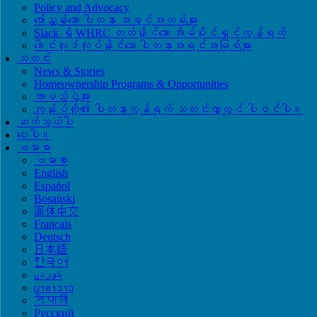
Policy and Advocacy
ဖော်ညွှန်းသော ပါတနာ အခွင့်အလမ်းများ
Slack ရှိ WHRC တတ်နိုင်သော အိမ်ပိုင်ရှင်ကွန်ရက်
ဒေါင်းလုဒ်လုပ်နိုင်သော ပါတနာအရင်းအမြစ်များ
သတင်း
News & Stories
Homeownership Programs & Opportunities
လာမည့်ပွဲများ
ကျွန်ုပ်တို့၏ ပါတနာကွန်ရက် သတင်းလွှာတွင် ပါဝင်ပါ။
ဆက်သွယ်ပါ
ပေးပါ။
ဗမာစာ
ဗမာစာ
English
Español
Bosanski
简体中文
Français
Deutsch
日本語
한국어
ພາສາລາວ
नेपाली
Русский