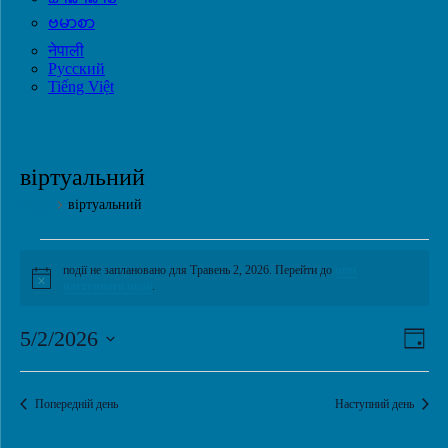
ဗမာစာ
नेपाली
Русский
Tiếng Việt
віртуальний
Події
віртуальний
Події
події не заплановано для Травень 2, 2026. Перейти до
next
for
Notice
наступного події
.
Травень
2,
Наві
Под
5/2/2026
День
Vie
2026
по
Обрати
Наві
дату.
пере
Попередній день
Наступний день