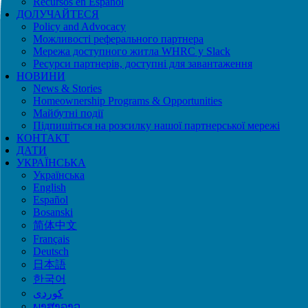
Recursos en Español
ДОЛУЧАЙТЕСЯ
Policy and Advocacy
Можливості реферального партнера
Мережа доступного житла WHRC у Slack
Ресурси партнерів, доступні для завантаження
НОВИНИ
News & Stories
Homeownership Programs & Opportunities
Майбутні події
Підпишіться на розсилку нашої партнерської мережі
КОНТАКТ
ДАТИ
УКРАЇНСЬКА
Українська
English
Español
Bosanski
简体中文
Français
Deutsch
日本語
한국어
ພາສາລາວ