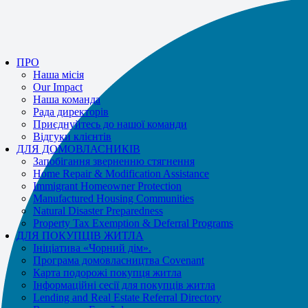
If you receive a suspicious call claiming to be from WHRC, please contact
us directly at
877-894-4663
.
Impacted by the recent wildfires?
Допомога доступна!
Телефонуйте
ПРО
877-894-4663
або
message us.
Наша місія
Our Impact
Наша команда
Рада директорів
Приєднуйтесь до нашої команди
Відгуки клієнтів
ДЛЯ ДОМОВЛАСНИКІВ
Запобігання зверненню стягнення
Home Repair & Modification Assistance
Immigrant Homeowner Protection
Manufactured Housing Communities
Natural Disaster Preparedness
Property Tax Exemption & Deferral Programs
ДЛЯ ПОКУПЦІВ ЖИТЛА
Ініціатива «Чорний дім».
Програма домовласництва Covenant
Карта подорожі покупця житла
Інформаційні сесії для покупців житла
Lending and Real Estate Referral Directory