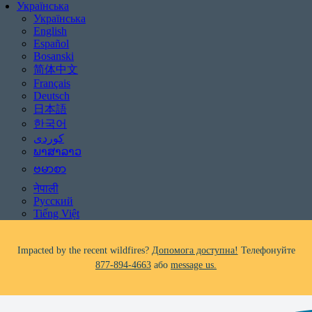
Українська
Українська
English
Español
Bosanski
简体中文
Français
Deutsch
日本語
Be aware of scams: WHRC does not make unsolicited phone calls and will
한국어
never ask clients for payment information.
If you receive a suspicious call claiming to be from WHRC, please contact
ພາສາລາວ
us directly at
877-894-4663
.
ဗမာစာ
नेपाली
Impacted by the recent wildfires?
Допомога доступна!
Телефонуйте
Русский
877-894-4663
або
message us.
Tiếng Việt
Facing foreclosure?
Допомога доступна!
Телефонуйте
877-894-4663
або
message us.
Be aware of scams: WHRC does not make unsolicited phone calls and will
never ask clients for payment information.