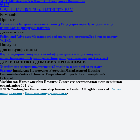
5101 14th Avenue NW
Люкс 315
Сіетл, штат Вашингтон
98107
CALL 877-894-4663
Напишіть нам
Компанія
Про нас
Наша місія
Зустрічайте нашу команду
Рада директорів
Приєднуйтесь до
нашої команди
Відгуки клієнтів
Долучайтеся
Policy and Advocacy
Можливості реферального партнера
Зробити пожертву
WHRC
Послуги
Для покупців житла
Карта подорожі покупця житла
Інформаційні сесії для покупців
житла
Ініціатива «Чорний дім».
Програма домовласництва Covenant
ДЛЯ ВЛАСНИКІВ ДОМОВИХ ПРОЖИВАЧІВ
Запобігання зверненню стягнення
Допомога в ремонті та ремонті
будинку
Immigrant Homeowner Protection
Manufactured Housing
Communities
Natural Disaster Prepardness
Property Tax Exemption &
Deferral
Washington Homeownership Resource Center є зареєстрованою некомерційною
організацією 501(c)3.
©2026 Washington Homeownership Resource Center. All rights reserved.
Умови
використання
і
Політика конфіденційності
.