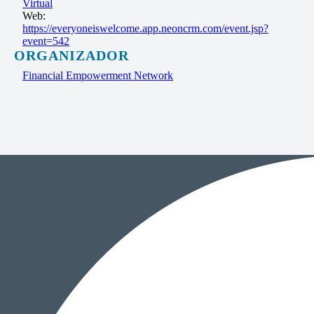
Virtual
Web:
https://everyoneiswelcome.app.neoncrm.com/event.jsp?
event=542
ORGANIZADOR
Financial Empowerment Network