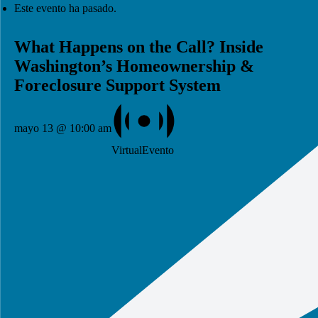
Este evento ha pasado.
What Happens on the Call? Inside
Washington’s Homeownership &
Foreclosure Support System
mayo 13 @ 10:00 am
VirtualEvento