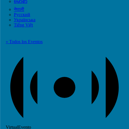
ဗမာစာ
नेपाली
Русский
Українська
Tiếng Việt
« Todos los Eventos
VirtualEvento