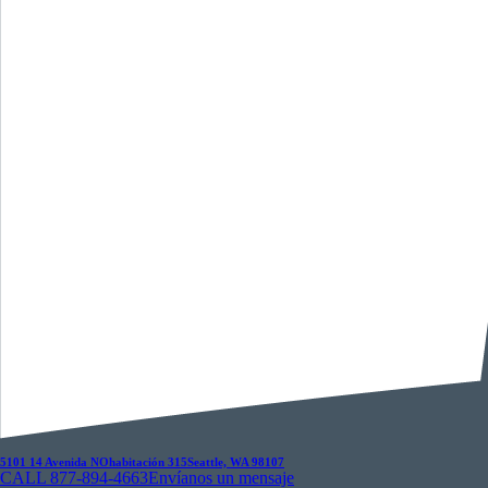
5101 14 Avenida NO
habitación 315
Seattle, WA 98107
CALL 877-894-4663
Envíanos un mensaje