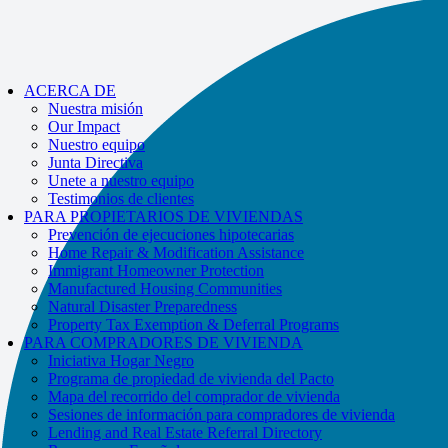
If you receive a suspicious call claiming to be from WHRC, please contact
us directly at
877-894-4663
.
Impacted by the recent wildfires?
¡La ayuda está disponible!
Llamar
877-
ACERCA DE
894-4663
o
message us.
Nuestra misión
Our Impact
Nuestro equipo
Junta Directiva
Unete a nuestro equipo
Testimonios de clientes
PARA PROPIETARIOS DE VIVIENDAS
Prevención de ejecuciones hipotecarias
Home Repair & Modification Assistance
Immigrant Homeowner Protection
Manufactured Housing Communities
Natural Disaster Preparedness
Property Tax Exemption & Deferral Programs
PARA COMPRADORES DE VIVIENDA
Iniciativa Hogar Negro
Programa de propiedad de vivienda del Pacto
Mapa del recorrido del comprador de vivienda
Sesiones de información para compradores de vivienda
Lending and Real Estate Referral Directory