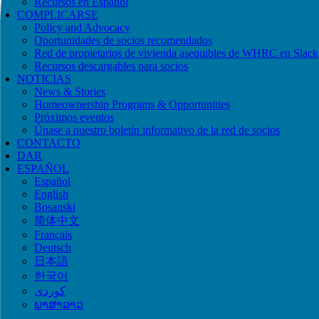
Recursos en Español
COMPLICARSE
Policy and Advocacy
Oportunidades de socios recomendados
Red de propietarios de vivienda asequibles de WHRC en Slack
Recursos descargables para socios
NOTICIAS
News & Stories
Homeownership Programs & Opportunities
Próximos eventos
Únase a nuestro boletín informativo de la red de socios
CONTACTO
DAR
ESPAÑOL
Español
English
Bosanski
简体中文
Français
Deutsch
日本語
한국어
ພາສາລາວ