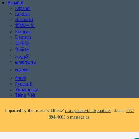
Español
Español
English
Bosanski
简体中文
Français
Deutsch
日本語
한국어
Be aware of scams: WHRC does not make unsolicited phone calls and will
never ask clients for payment information.
ພາສາລາວ
If you receive a suspicious call claiming to be from WHRC, please contact
ဗမာစာ
us directly at
877-894-4663
.
नेपाली
Русский
Impacted by the recent wildfires?
¡La ayuda está disponible!
Llamar
877-
Українська
894-4663
o
message us.
Tiếng Việt
Facing foreclosure?
¡La ayuda está disponible!
Llamar
877-894-4663
o
message us.
Be aware of scams: WHRC does not make unsolicited phone calls and will
never ask clients for payment information.