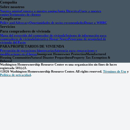
Compañía
Sobre nosotros
Nuestra misión
Conozca a nuestro equipo
Junta Directiva
Unete a nuestro
equipo
Testimonios de clientes
Complicarse
Policy and Advocacy
Oportunidades de socios recomendados
Donar a WHRC
Servicios
Para compradores de vivienda
Mapa del recorrido del comprador de vivienda
Sesiones de información para
compradores de vivienda
Iniciativa Hogar Negro
Programa de propiedad de
vivienda del Pacto
PARA PROPIETARIOS DE VIVIENDA
Prevención de ejecuciones hipotecarias
Asistencia para reparaciones y
modificaciones en el hogar
Immigrant Homeowner Protection
Manufactured
Housing Communities
Natural Disaster Prepardness
Property Tax Exemption &
Deferral
Washington Homeownership Resource Center es una organización sin fines de lucro
registrada 501(c)3.
©2026 Washington Homeownership Resource Center. All rights reserved.
Términos de Uso
y
Política de privacidad
.