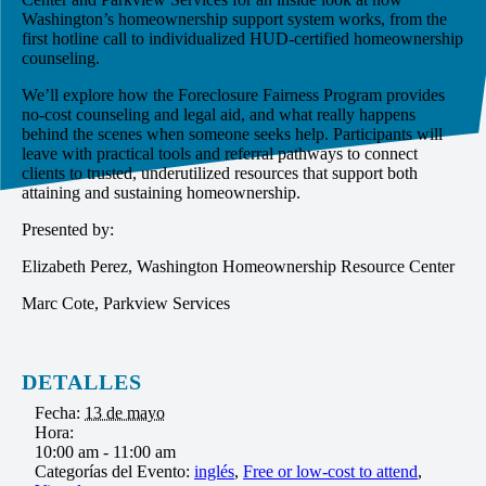
Washington’s homeownership support system works, from the
first hotline call to individualized HUD-certified homeownership
counseling.
We’ll explore how the Foreclosure Fairness Program provides
no-cost counseling and legal aid, and what really happens
behind the scenes when someone seeks help. Participants will
leave with practical tools and referral pathways to connect
clients to trusted, underutilized resources that support both
attaining and sustaining homeownership.
Presented by:
Elizabeth Perez, Washington Homeownership Resource Center
Marc Cote, Parkview Services
DETALLES
Fecha:
13 de mayo
Hora:
10:00 am - 11:00 am
Categorías del Evento:
inglés
,
Free or low-cost to attend
,