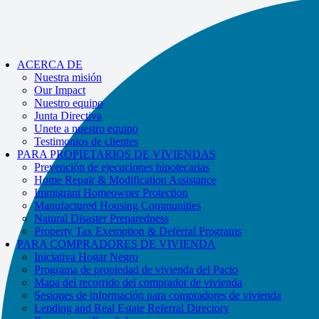
If you receive a suspicious call claiming to be from WHRC, please contact
us directly at
877-894-4663
.
Impacted by the recent wildfires?
¡La ayuda está disponible!
Llamar
877-
ACERCA DE
894-4663
o
message us.
Nuestra misión
Our Impact
Nuestro equipo
Junta Directiva
Unete a nuestro equipo
Testimonios de clientes
PARA PROPIETARIOS DE VIVIENDAS
Prevención de ejecuciones hipotecarias
Home Repair & Modification Assistance
Immigrant Homeowner Protection
Manufactured Housing Communities
Natural Disaster Preparedness
Property Tax Exemption & Deferral Programs
PARA COMPRADORES DE VIVIENDA
Iniciativa Hogar Negro
Programa de propiedad de vivienda del Pacto
Mapa del recorrido del comprador de vivienda
Sesiones de información para compradores de vivienda
Lending and Real Estate Referral Directory