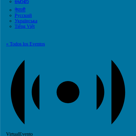
ဗမာစာ
नेपाली
Русский
Українська
Tiếng Việt
« Todos los Eventos
VirtualEvento