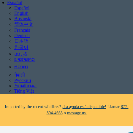
Español
Español
English
Bosanski
简体中文
Français
Deutsch
日本語
한국어
Be aware of scams: WHRC does not make unsolicited phone calls and will
never ask clients for payment information.
ພາສາລາວ
If you receive a suspicious call claiming to be from WHRC, please contact
ဗမာစာ
us directly at
877-894-4663
.
नेपाली
Русский
Impacted by the recent wildfires?
¡La ayuda está disponible!
Llamar
877-
Українська
894-4663
o
message us.
Tiếng Việt
Facing foreclosure?
¡La ayuda está disponible!
Llamar
877-894-4663
o
message us.
Be aware of scams: WHRC does not make unsolicited phone calls and will
never ask clients for payment information.