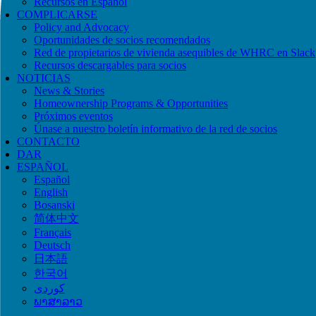
Recursos en Español
COMPLICARSE
Policy and Advocacy
Oportunidades de socios recomendados
Red de propietarios de vivienda asequibles de WHRC en Slack
Recursos descargables para socios
NOTICIAS
News & Stories
Homeownership Programs & Opportunities
Próximos eventos
Únase a nuestro boletín informativo de la red de socios
CONTACTO
DAR
ESPAÑOL
Español
English
Bosanski
简体中文
Français
Deutsch
日本語
한국어
ພາສາລາວ