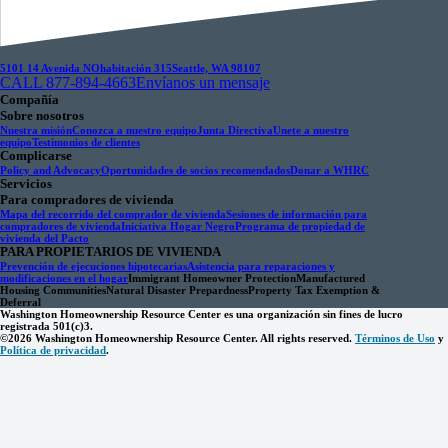
5101 14 Avenida NO
habitación 315
Seattle, WA 98107
CALL 877-894-4663
Envíanos un mensaje
Compañía
Sobre nosotros
Nuestra misión
Conozca a nuestro equipo
Junta Directiva
Unete a nuestro
equipo
Testimonios de clientes
Complicarse
Policy and Advocacy
Oportunidades de socios recomendados
Donar a WHRC
Servicios
Para compradores de vivienda
Mapa del recorrido del comprador de vivienda
Sesiones de información para
compradores de vivienda
Iniciativa Hogar Negro
Programa de propiedad de
vivienda del Pacto
PARA PROPIETARIOS DE VIVIENDA
Prevención de ejecuciones hipotecarias
Asistencia para reparaciones y
modificaciones en el hogar
Immigrant Homeowner Protection
Manufactured
Housing Communities
Natural Disaster Prepardness
Property Tax Exemption &
Deferral
Washington Homeownership Resource Center es una organización sin fines de lucro
registrada 501(c)3.
©2026 Washington Homeownership Resource Center. All rights reserved.
Términos de Uso
y
Política de privacidad
.