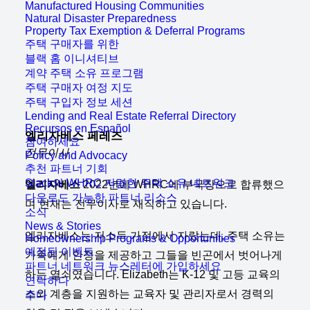
Manufactured Housing Communities
Natural Disaster Preparedness
Property Tax Exemption & Deferral Programs
주택 구매자를 위한
블랙 홈 이니셔티브
계약 주택 소유 프로그램
주택 구매자 여정 지도
주택 구입자 정보 세션
Lending and Real Estate Referral Directory
Recursos en Español
엘리자베스 페레즈
참여하세요
전무이사
Policy and Advocacy
추천 파트너 기회
Slack의 WHRC 저렴한 주택 소유 네트워크
엘리자베스
2022년에 WHRC에 부국장으로 합류했으
다운로드 가능한 파트너 리소스
며 현재는 전무이사로 재직하고 있습니다.
소식
News & Stories
엘리자베스는 저소득 가정에서 자랐는데, 주택 소유는
Homeownership Programs & Opportunities
예정된 이벤트
가족에게 안정을 제공하고 그들을 빈곤에서 벗어나게
파트너 네트워크 뉴스레터에 가입하세요
하는 열쇠였습니다. Elizabeth는 K-12 및 고등 교육의
연락하다
소외 계층을 지원하는 교육자 및 관리자로서 경력의
주다