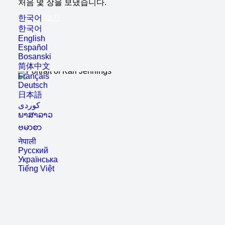
처음 몇 장을 보냈습니다.
더 읽어보기
한국어
한국어
English
Español
Bosanski
简体中文
Français
Deutsch
日本語
ພາສາລາວ
ဗမာစာ
नेपाली
Русский
Українська
Tiếng Việt