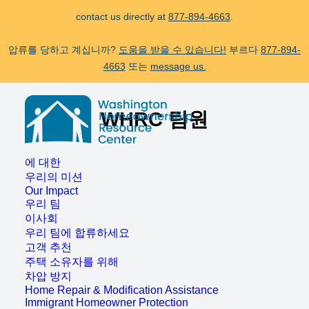
If you receive a suspicious call claiming to be from WHRC, please
contact us directly at
877-894-4663
.
압류를 당하고 계십니까?
도움을 받을 수 있습니다!
부르다
877-894-
4663
또는
message us.
Be aware of scams: WHRC does not make unsolicited phone calls
WHRC 팀원
and will never ask clients for payment information.
If you receive a suspicious call claiming to be from WHRC, please
contact us directly at
877-894-4663
.
에 대한
우리의 미션
Our Impact
우리 팀
이사회
우리 팀에 합류하세요
고객 추천
주택 소유자를 위해
차압 방지
Home Repair & Modification Assistance
Immigrant Homeowner Protection