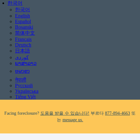
한국어
한국어
English
Español
Bosanski
简体中文
Français
Deutsch
日本語
Be aware of scams: WHRC does not make unsolicited phone calls and will
never ask clients for payment information.
ພາສາລາວ
If you receive a suspicious call claiming to be from WHRC, please contact
ဗမာစာ
us directly at
877-894-4663
.
नेपाली
Русский
Impacted by the recent wildfires?
도움을 받을 수 있습니다!
부르다
Українська
877-894-4663
또는
message us.
Tiếng Việt
Facing foreclosure?
도움을 받을 수 있습니다!
부르다
877-894-4663
또
는
message us.
Be aware of scams: WHRC does not make unsolicited phone calls and will
never ask clients for payment information.