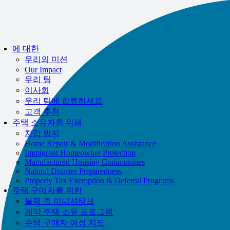
If you receive a suspicious call claiming to be from WHRC, please contact
us directly at
877-894-4663
.
Impacted by the recent wildfires?
도움을 받을 수 있습니다!
부르다
에 대한
877-894-4663
또는
message us.
우리의 미션
Our Impact
우리 팀
이사회
우리 팀에 합류하세요
고객 추천
주택 소유자를 위해
차압 방지
Home Repair & Modification Assistance
Immigrant Homeowner Protection
Manufactured Housing Communities
Natural Disaster Preparedness
Property Tax Exemption & Deferral Programs
주택 구매자를 위한
블랙 홈 이니셔티브
계약 주택 소유 프로그램
주택 구매자 여정 지도