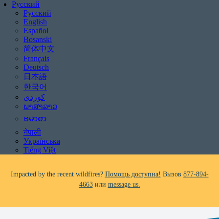
Русский
Русский
English
Español
Bosanski
简体中文
Français
Deutsch
日本語
Be aware of scams: WHRC does not make unsolicited phone calls and will
한국어
never ask clients for payment information.
If you receive a suspicious call claiming to be from WHRC, please contact
ພາສາລາວ
us directly at
877-894-4663
.
ဗမာစာ
नेपाली
Impacted by the recent wildfires?
Помощь доступна!
Вызов
877-894-
Українська
4663
или
message us.
Tiếng Việt
Facing foreclosure?
Помощь доступна!
Вызов
877-894-4663
или
message us.
Be aware of scams: WHRC does not make unsolicited phone calls and will
never ask clients for payment information.