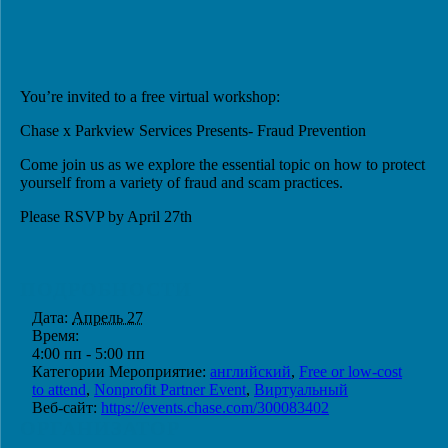
You’re invited to a free virtual workshop:
Chase x Parkview Services Presents- Fraud Prevention
Come join us as we explore the essential topic on how to protect
yourself from a variety of fraud and scam practices.
Please RSVP by April 27th
ПОДРОБНОСТИ
Дата:
Апрель 27
Время:
4:00 пп - 5:00 пп
Категории Мероприятие:
английский
,
Free or low-cost
to attend
,
Nonprofit Partner Event
,
Виртуальный
Веб-сайт:
https://events.chase.com/300083402
ОРГАНИЗАТОР