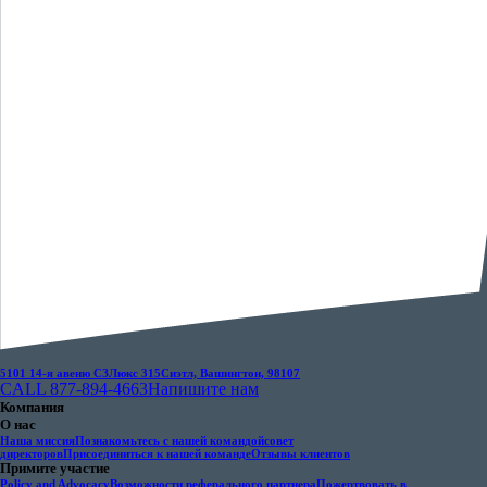
5101 14-я авеню СЗ
Люкс 315
Сиэтл, Вашингтон, 98107
CALL 877-894-4663
Напишите нам
Компания
О нас
Наша миссия
Познакомьтесь с нашей командой
совет
директоров
Присоединиться к нашей команде
Отзывы клиентов
Примите участие
Policy and Advocacy
Возможности реферального партнера
Пожертвовать в