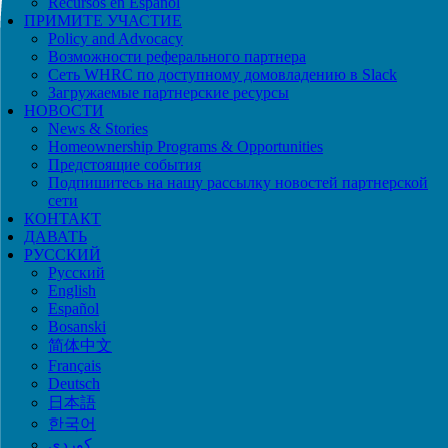
Recursos en Español
ПРИМИТЕ УЧАСТИЕ
Policy and Advocacy
Возможности реферального партнера
Сеть WHRC по доступному домовладению в Slack
Загружаемые партнерские ресурсы
НОВОСТИ
News & Stories
Homeownership Programs & Opportunities
Предстоящие события
Подпишитесь на нашу рассылку новостей партнерской
сети
КОНТАКТ
ДАВАТЬ
РУССКИЙ
Русский
English
Español
Bosanski
简体中文
Français
Deutsch
日本語
한국어