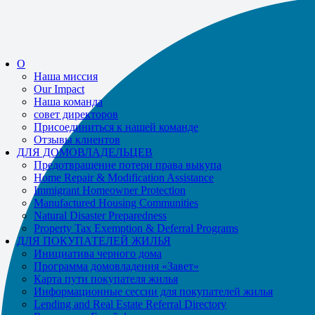
If you receive a suspicious call claiming to be from WHRC, please contact
us directly at
877-894-4663
.
Impacted by the recent wildfires?
Помощь доступна!
Вызов
877-894-
О
4663
или
message us.
Наша миссия
Our Impact
Наша команда
совет директоров
Присоединиться к нашей команде
Отзывы клиентов
ДЛЯ ДОМОВЛАДЕЛЬЦЕВ
Предотвращение потери права выкупа
Home Repair & Modification Assistance
Immigrant Homeowner Protection
Manufactured Housing Communities
Natural Disaster Preparedness
Property Tax Exemption & Deferral Programs
ДЛЯ ПОКУПАТЕЛЕЙ ЖИЛЬЯ
Инициатива черного дома
Программа домовладения «Завет»
Карта пути покупателя жилья
Информационные сессии для покупателей жилья
Lending and Real Estate Referral Directory