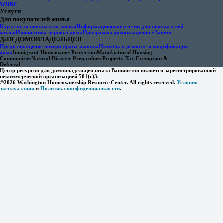
WHRC
Услуги
Для покупателей жилья
Карта пути покупателя жилья
Информационные сессии для покупателей
жилья
Инициатива черного дома
Программа домовладения «Завет»
ДЛЯ ДОМОВЛАДЕЛЬЦЕВ
Предотвращение потери права выкупа
Помощь в ремонте и модификации
дома
Immigrant Homeowner Protection
Manufactured Housing
Communities
Natural Disaster Prepardness
Property Tax Exemption &
Deferral
Центр ресурсов для домовладельцев штата Вашингтон является зарегистрированной
некоммерческой организацией 501(c)3.
©2026 Washington Homeownership Resource Center. All rights reserved.
Условия
эксплуатации
и
Политика конфиденциальности
.