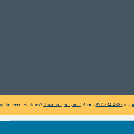
C does not make unsolicited phone calls and will never ask clients f
a suspicious call claiming to be from WHRC, please contact us directly a
y the recent wildfires?
Помощь доступна!
Вызов
877-894-4663
или
m
ing foreclosure?
Помощь доступна!
Вызов
877-894-4663
или
message
C does not make unsolicited phone calls and will never ask clients f
a suspicious call claiming to be from WHRC, please contact us directly a
y the recent wildfires?
Помощь доступна!
Вызов
877-894-4663
или
m