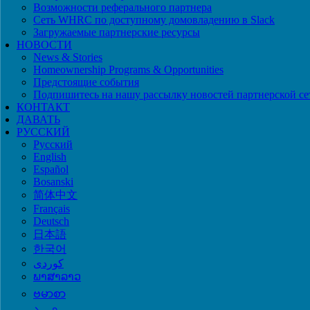
Возможности реферального партнера
Сеть WHRC по доступному домовладению в Slack
Загружаемые партнерские ресурсы
НОВОСТИ
News & Stories
Homeownership Programs & Opportunities
Предстоящие события
Подпишитесь на нашу рассылку новостей партнерской се
КОНТАКТ
ДАВАТЬ
РУССКИЙ
Русский
English
Español
Bosanski
简体中文
Français
Deutsch
日本語
한국어
ພາສາລາວ
ဗမာစာ