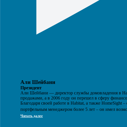
Али Шейбани
Президент
Али Шейбани — директор службы домовладения в Habi
продажами, а в 2006 году он перешел в сферу финансо
Благодаря своей работе в Habitat, а также HomeSight
портфельным менеджером более 5 лет – он имел возм
Читать далее