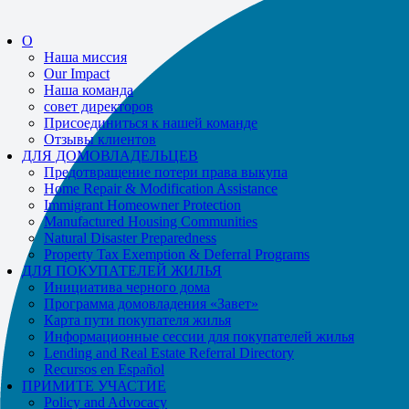
О
Наша миссия
Our Impact
Наша команда
совет директоров
Присоединиться к нашей команде
Отзывы клиентов
ДЛЯ ДОМОВЛАДЕЛЬЦЕВ
Предотвращение потери права выкупа
Home Repair & Modification Assistance
Immigrant Homeowner Protection
Manufactured Housing Communities
Natural Disaster Preparedness
Property Tax Exemption & Deferral Programs
ДЛЯ ПОКУПАТЕЛЕЙ ЖИЛЬЯ
Инициатива черного дома
Программа домовладения «Завет»
Карта пути покупателя жилья
Информационные сессии для покупателей жилья
Lending and Real Estate Referral Directory
Recursos en Español
ПРИМИТЕ УЧАСТИЕ
Policy and Advocacy