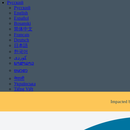
Русский
Русский
English
Español
Bosanski
简体中文
Français
Deutsch
日本語
한국어
ພາສາລາວ
ဗမာစာ
Be aware of scams: WHR
नेपाली
If you receive 
Українська
Tiếng Việt
Impacted b
Fac
Be aware of scams: WHR
If you receive 
Impacted b