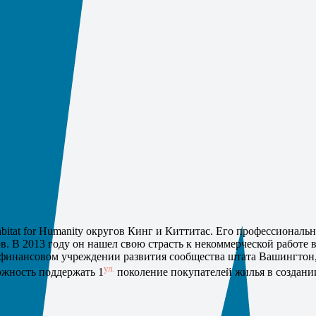
tat for Humanity округов Кинг и Киттитас. Его профессиональн
в. В 2013 году он нашел свою страсть к некоммерческой работе
 – финансовом учреждении развития сообщества штата Вашингтон
ул.
ожность поддержать 1
поколение покупателей жилья в создании