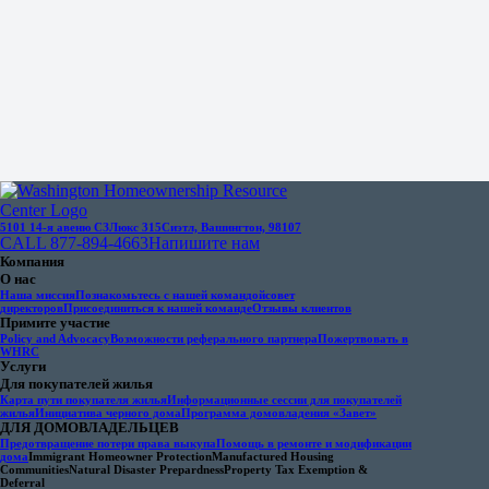
5101 14-я авеню СЗ
Люкс 315
Сиэтл, Вашингтон, 98107
CALL 877-894-4663
Напишите нам
Компания
О нас
Наша миссия
Познакомьтесь с нашей командой
совет
директоров
Присоединиться к нашей команде
Отзывы клиентов
Примите участие
Policy and Advocacy
Возможности реферального партнера
Пожертвовать в
WHRC
Услуги
Для покупателей жилья
Карта пути покупателя жилья
Информационные сессии для покупателей
жилья
Инициатива черного дома
Программа домовладения «Завет»
ДЛЯ ДОМОВЛАДЕЛЬЦЕВ
Предотвращение потери права выкупа
Помощь в ремонте и модификации
дома
Immigrant Homeowner Protection
Manufactured Housing
Communities
Natural Disaster Prepardness
Property Tax Exemption &
Deferral