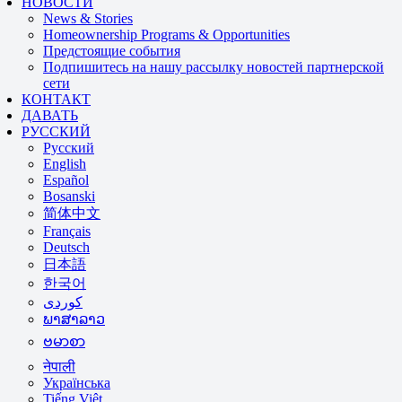
НОВОСТИ
News & Stories
Homeownership Programs & Opportunities
Предстоящие события
Подпишитесь на нашу рассылку новостей партнерской
сети
КОНТАКТ
ДАВАТЬ
РУССКИЙ
Русский
English
Español
Bosanski
简体中文
Français
Deutsch
日本語
한국어
ພາສາລາວ
ဗမာစာ
नेपाली
Українська
Tiếng Việt