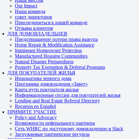
Наша миссия
Our Impact
Наша команда
совет директоров
Присоединиться к нашей команде
Отзывы клиентов
ДЛЯ ДОМОВЛАДЕЛЬЦЕВ
Предотвращение потери права выкупа
Home Repair & Modification Assistance
Immigrant Homeowner Protection
Manufactured Housing Communities
Natural Disaster Preparedness
Property Tax Exemption & Deferral Programs
ДЛЯ ПОКУПАТЕЛЕЙ ЖИЛЬЯ
Инициатива черного дома
Программа домовладения «Завет»
Карта пути покупателя жилья
Информационные сессии для покупателей жилья
Lending and Real Estate Referral Directory
Recursos en Español
ПРИМИТЕ УЧАСТИЕ
Policy and Advocacy
Возможности реферального партнера
Сеть WHRC по доступному домовладению в Slack
Загружаемые партнерские ресурсы