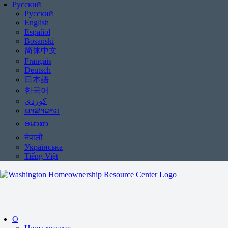
Русский
Русский
English
Español
Bosanski
简体中文
Français
Deutsch
日本語
한국어
ພາສາລາວ
ဗမာစာ
नेपाली
Українська
Tiếng Việt
О