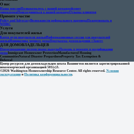
О нас
Наша миссия
Познакомьтесь с нашей командой
совет
директоров
Присоединиться к нашей команде
Отзывы клиентов
Примите участие
Policy and Advocacy
Возможности реферального партнера
Пожертвовать в
WHRC
Услуги
Для покупателей жилья
Карта пути покупателя жилья
Информационные сессии для покупателей
жилья
Инициатива черного дома
Программа домовладения «Завет»
ДЛЯ ДОМОВЛАДЕЛЬЦЕВ
Предотвращение потери права выкупа
Помощь в ремонте и модификации
дома
Immigrant Homeowner Protection
Manufactured Housing
Communities
Natural Disaster Prepardness
Property Tax Exemption &
Deferral
Центр ресурсов для домовладельцев штата Вашингтон является зарегистрированной
некоммерческой организацией 501(c)3.
©2026 Washington Homeownership Resource Center. All rights reserved.
Условия
эксплуатации
и
Политика конфиденциальности
.