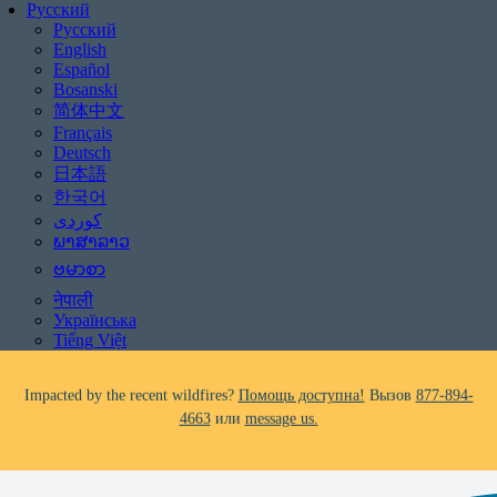
Русский
Русский
English
Español
Bosanski
简体中文
Français
Deutsch
日本語
Be aware of scams: WHRC does not make unsolicited phone calls and will
한국어
never ask clients for payment information.
If you receive a suspicious call claiming to be from WHRC, please contact
ພາສາລາວ
us directly at
877-894-4663
.
ဗမာစာ
नेपाली
Impacted by the recent wildfires?
Помощь доступна!
Вызов
877-894-
Українська
4663
или
message us.
Tiếng Việt
Facing foreclosure?
Помощь доступна!
Вызов
877-894-4663
или
message us.
Be aware of scams: WHRC does not make unsolicited phone calls and will
never ask clients for payment information.