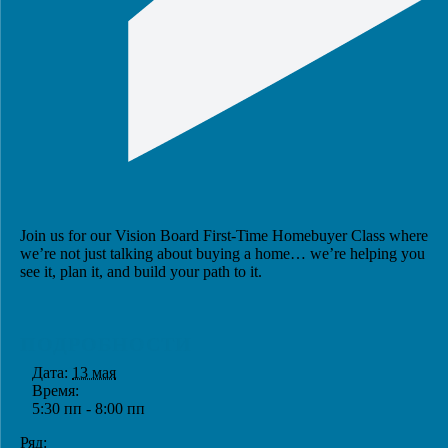
Join us for our Vision Board First-Time Homebuyer Class where
we’re not just talking about buying a home… we’re helping you
see it, plan it, and build your path to it.
ПОДРОБНОСТИ
Дата:
13 мая
Время:
5:30 пп - 8:00 пп
Ряд: