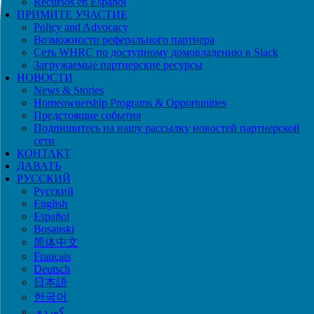
Recursos en Español
ПРИМИТЕ УЧАСТИЕ
Policy and Advocacy
Возможности реферального партнера
Сеть WHRC по доступному домовладению в Slack
Загружаемые партнерские ресурсы
НОВОСТИ
News & Stories
Homeownership Programs & Opportunities
Предстоящие события
Подпишитесь на нашу рассылку новостей партнерской
сети
КОНТАКТ
ДАВАТЬ
РУССКИЙ
Русский
English
Español
Bosanski
简体中文
Français
Deutsch
日本語
한국어