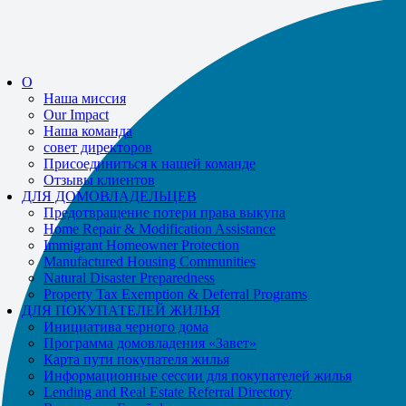
If you receive a suspicious call claiming to be from WHRC, please contact
us directly at
877-894-4663
.
Impacted by the recent wildfires?
Помощь доступна!
Вызов
877-894-
О
4663
или
message us.
Наша миссия
Our Impact
Наша команда
совет директоров
Присоединиться к нашей команде
Отзывы клиентов
ДЛЯ ДОМОВЛАДЕЛЬЦЕВ
Предотвращение потери права выкупа
Home Repair & Modification Assistance
Immigrant Homeowner Protection
Manufactured Housing Communities
Natural Disaster Preparedness
Property Tax Exemption & Deferral Programs
ДЛЯ ПОКУПАТЕЛЕЙ ЖИЛЬЯ
Инициатива черного дома
Программа домовладения «Завет»
Карта пути покупателя жилья
Информационные сессии для покупателей жилья
Lending and Real Estate Referral Directory