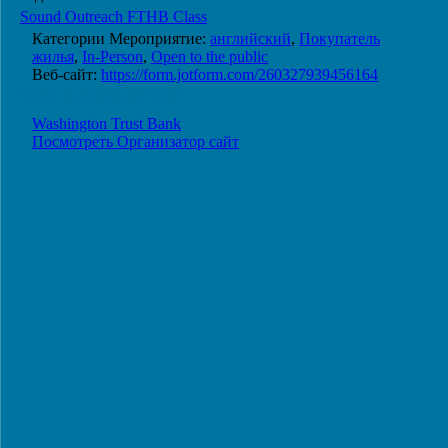
Sound Outreach FTHB Class
Категории Мероприятие:
английский
,
Покупатель
жилья
,
In-Person
,
Open to the public
Веб-сайт:
https://form.jotform.com/260327939456164
ОРГАНИЗАТОР
Washington Trust Bank
Посмотреть Организатор сайт