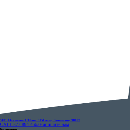
5101 14-я авеню СЗ
Люкс 315
Сиэтл, Вашингтон, 98107
CALL 877-894-4663
Напишите нам
Компания