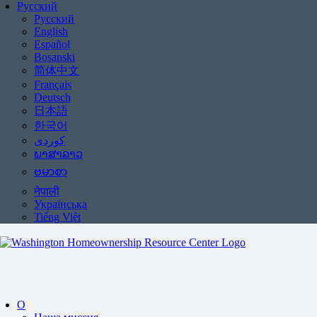
Русский
Русский
English
Español
Bosanski
简体中文
Français
Deutsch
日本語
한국어
ພາສາລາວ
ဗမာစာ
नेपाली
Українська
Tiếng Việt
О