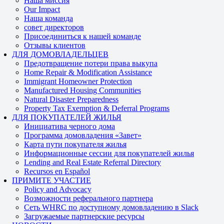
Наша миссия
Our Impact
Наша команда
совет директоров
Присоединиться к нашей команде
Отзывы клиентов
ДЛЯ ДОМОВЛАДЕЛЬЦЕВ
Предотвращение потери права выкупа
Home Repair & Modification Assistance
Immigrant Homeowner Protection
Manufactured Housing Communities
Natural Disaster Preparedness
Property Tax Exemption & Deferral Programs
ДЛЯ ПОКУПАТЕЛЕЙ ЖИЛЬЯ
Инициатива черного дома
Программа домовладения «Завет»
Карта пути покупателя жилья
Информационные сессии для покупателей жилья
Lending and Real Estate Referral Directory
Recursos en Español
ПРИМИТЕ УЧАСТИЕ
Policy and Advocacy
Возможности реферального партнера
Сеть WHRC по доступному домовладению в Slack
Загружаемые партнерские ресурсы