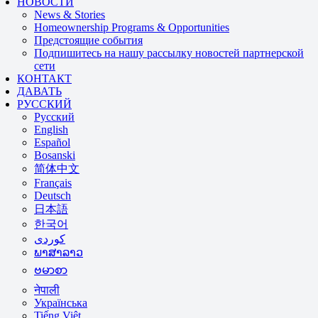
НОВОСТИ
News & Stories
Homeownership Programs & Opportunities
Предстоящие события
Подпишитесь на нашу рассылку новостей партнерской
сети
КОНТАКТ
ДАВАТЬ
РУССКИЙ
Русский
English
Español
Bosanski
简体中文
Français
Deutsch
日本語
한국어
ພາສາລາວ
ဗမာစာ
नेपाली
Українська
Tiếng Việt