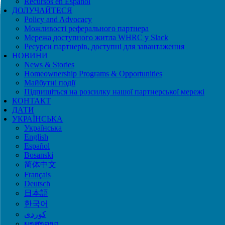
Recursos en Español
ДОЛУЧАЙТЕСЯ
Policy and Advocacy
Можливості реферального партнера
Мережа доступного житла WHRC у Slack
Ресурси партнерів, доступні для завантаження
НОВИНИ
News & Stories
Homeownership Programs & Opportunities
Майбутні події
Підпишіться на розсилку нашої партнерської мережі
КОНТАКТ
ДАТИ
УКРАЇНСЬКА
Українська
English
Español
Bosanski
简体中文
Français
Deutsch
日本語
한국어
ພາສາລາວ