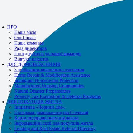
If you receive a suspicious call claiming to be from WHRC, please contact
us directly at
877-894-4663
.
ПРО
Наша місія
Our Impact
Наша команда
Рада директорів
Приєднуйтесь до нашої команди
Відгуки клієнтів
ДЛЯ ДОМОВЛАСНИКІВ
Запобігання зверненню стягнення
Home Repair & Modification Assistance
Immigrant Homeowner Protection
Manufactured Housing Communities
Natural Disaster Preparedness
Property Tax Exemption & Deferral Programs
ДЛЯ ПОКУПЦІВ ЖИТЛА
Ініціатива «Чорний дім».
Програма домовласництва Covenant
Карта подорожі покупця житла
Інформаційні сесії для покупців житла
Lending and Real Estate Referral Directory