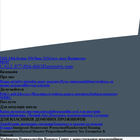
5101 14th Avenue NW
Люкс 315
Сіетл, штат Вашингтон
98107
CALL 877-894-4663
Напишіть нам
Компанія
Про нас
Наша місія
Зустрічайте нашу команду
Рада директорів
Приєднуйтесь до
нашої команди
Відгуки клієнтів
Долучайтеся
Policy and Advocacy
Можливості реферального партнера
Зробити пожертву
WHRC
Послуги
Для покупців житла
Карта подорожі покупця житла
Інформаційні сесії для покупців
житла
Ініціатива «Чорний дім».
Програма домовласництва Covenant
ДЛЯ ВЛАСНИКІВ ДОМОВИХ ПРОЖИВАЧІВ
Запобігання зверненню стягнення
Допомога в ремонті та ремонті
будинку
Immigrant Homeowner Protection
Manufactured Housing
Communities
Natural Disaster Prepardness
Property Tax Exemption &
Deferral
Washington Homeownership Resource Center є зареєстрованою некомерційною