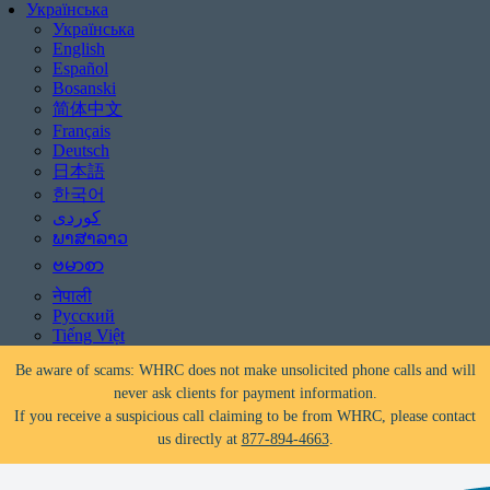
Українська
Українська
English
Español
Bosanski
简体中文
Français
Deutsch
日本語
한국어
Чи загрожує викуп?
Допомога доступна!
Телефонуйте
877-894-4663
або
message us.
ພາສາລາວ
ဗမာစာ
Be aware of scams: WHRC does not make unsolicited phone calls and will
नेपाली
never ask clients for payment information.
Русский
If you receive a suspicious call claiming to be from WHRC, please contact
Tiếng Việt
us directly at
877-894-4663
.
Чи загрожує викуп?
Допомога доступна!
Телефонуйте
877-894-4663
або
message us.
Be aware of scams: WHRC does not make unsolicited phone calls and will
never ask clients for payment information.