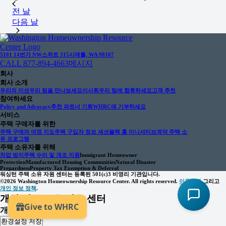
전 날
다음 날
5101 14번가 NW
스위트 315
시애틀, WA 98107
CALL 877-894-4663
메시지
회사
회사 소개
우리의 미션
우리 팀을 만나보세요
이사회
우리 팀에 합류하세요
고객 추천
참여하세요
Policy and Advocacy
추천 파트너 기회
WHRC에 기부하세요
서비스
주택 구매자를 위한
주택 구매자 여정 지도
주택 구입자 정보 세션
블랙 홈 이니셔티브
계약 주택 소
유 프로그램
주택 소유자를 위해
차압 방지
주택 수리 및 개조 지원
Immigrant Homeowner
Protection
Manufactured Housing Communities
Natural Disaster
Prepardness
Property Tax Exemption & Deferral
워싱턴 주택 소유 자원 센터는 등록된 501(c)3 비영리 기관입니다.
©2026 Washington Homeownership Resource Center. All rights reserved.
이용약관
그리고
개인 정보 정책
.
개인 정보 보호 선호 센터
개인정보 보호 기본 설정