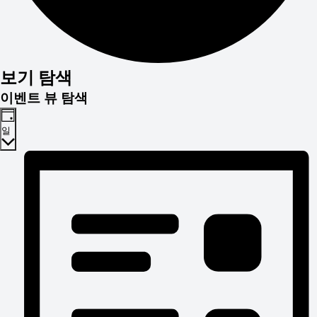
일
보기 탐색
정
이벤트 뷰 탐색
표
일
for
4
월
18,
2026