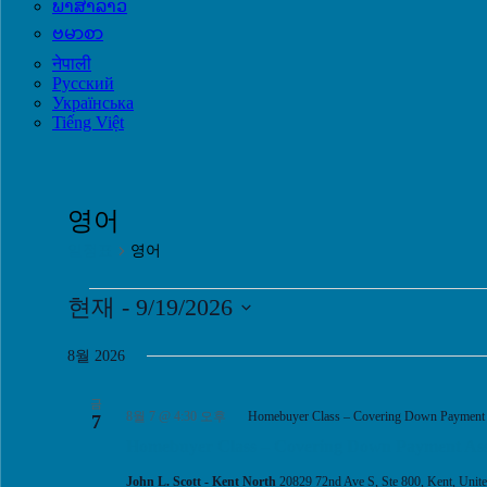
ພາສາລາວ
ဗမာစာ
नेपाली
Русский
Українська
Tiếng Việt
영어
일정표
영어
일
현재
 - 
9/19/2026
날
정
짜
8월 2026
표
를
선
금
8월 7 @ 4:30 오후
Homebuyer Class – Covering Down Payment 
7
택
Homebuyer Class – Covering Down Payment Ass
합
니
John L. Scott - Kent North
20829 72nd Ave S, Ste 800, Kent, Unite