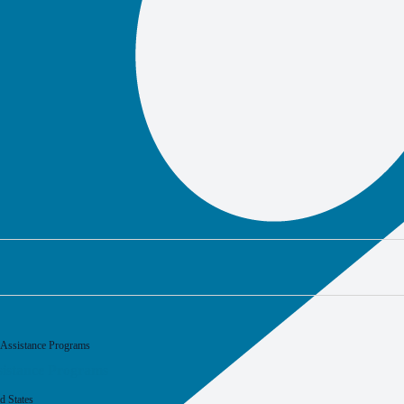
Assistance Programs
istance Programs
d States