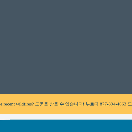
C does not make unsolicited phone calls and will never ask clients f
a suspicious call claiming to be from WHRC, please contact us directly a
e recent wildfires?
도움을 받을 수 있습니다!
부르다
877-894-4663
또
foreclosure?
도움을 받을 수 있습니다!
부르다
877-894-4663
또는
mes
C does not make unsolicited phone calls and will never ask clients f
a suspicious call claiming to be from WHRC, please contact us directly a
e recent wildfires?
도움을 받을 수 있습니다!
부르다
877-894-4663
또