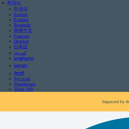
한국어
한국어
English
Español
Bosanski
简体中文
Français
Deutsch
日本語
ພາສາລາວ
ဗမာစာ
Be aware of scams: WHR
नेपाली
Русский
If you receive 
Українська
Tiếng Việt
Impacted by th
Facing 
Be aware of scams: WHR
If you receive 
Impacted by th