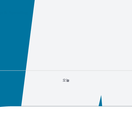
gs & Spending
오늘