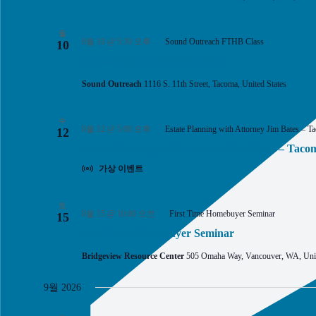
다.
월
8월 10 @ 5:30 오후
Sound Outreach FTHB Class
10
Sound Outreach FTHB Class
Sound Outreach
1116 S. 11th Street, Tacoma, United States
수
8월 12 @ 5:00 오후
Estate Planning with Attorney Jim Bates – T
12
Estate Planning with Attorney Jim Bates – Taco
가상 이벤트
토
8월 15 @ 10:00 오전
First Time Homebuyer Seminar
15
First Time Homebuyer Seminar
Bridgeview Resource Center
505 Omaha Way, Vancouver, WA, Unit
9월 2026