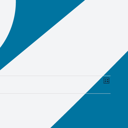
이
보
목
벤
기
록
트
탐
뷰
색
탐
색