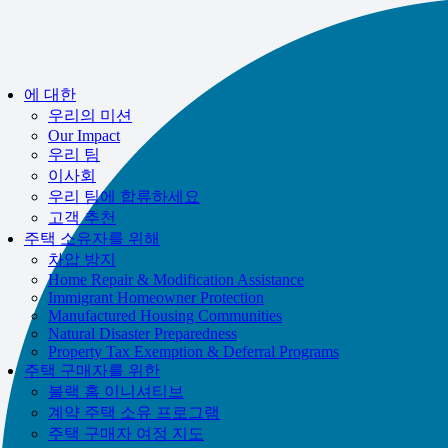
If you receive a suspicious call claiming to be from WHRC, please contact
us directly at
877-894-4663
.
Impacted by the recent wildfires?
도움을 받을 수 있습니다!
부르다
에 대한
877-894-4663
또는
message us.
우리의 미션
Our Impact
우리 팀
이사회
우리 팀에 합류하세요
고객 추천
주택 소유자를 위해
차압 방지
Home Repair & Modification Assistance
Immigrant Homeowner Protection
Manufactured Housing Communities
Natural Disaster Preparedness
Property Tax Exemption & Deferral Programs
주택 구매자를 위한
블랙 홈 이니셔티브
계약 주택 소유 프로그램
주택 구매자 여정 지도