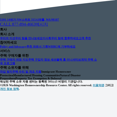
5101 14번가 NW
스위트 315
시애틀, WA 98107
CALL 877-894-4663
메시지
회사
회사 소개
우리의 미션
우리 팀을 만나보세요
이사회
우리 팀에 합류하세요
고객 추천
참여하세요
Policy and Advocacy
추천 파트너 기회
WHRC에 기부하세요
서비스
주택 구매자를 위한
주택 구매자 여정 지도
주택 구입자 정보 세션
블랙 홈 이니셔티브
계약 주택 소
유 프로그램
주택 소유자를 위해
차압 방지
주택 수리 및 개조 지원
Immigrant Homeowner
Protection
Manufactured Housing Communities
Natural Disaster
Prepardness
Property Tax Exemption & Deferral
워싱턴 주택 소유 자원 센터는 등록된 501(c)3 비영리 기관입니다.
©2026 Washington Homeownership Resource Center. All rights reserved.
이용약관
그리고
개인 정보 정책
.