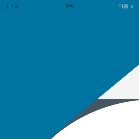
를
오늘
다음
일정표
이전
선
일정표
택
합
니
다.