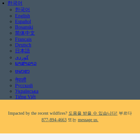
한국어
한국어
English
Español
Bosanski
简体中文
Français
Deutsch
日本語
Be aware of scams: WHRC does not make unsolicited phone calls and will
never ask clients for payment information.
ພາສາລາວ
If you receive a suspicious call claiming to be from WHRC, please contact
ဗမာစာ
us directly at
877-894-4663
.
नेपाली
Русский
Impacted by the recent wildfires?
도움을 받을 수 있습니다!
부르다
Українська
877-894-4663
또는
message us.
Tiếng Việt
Facing foreclosure?
도움을 받을 수 있습니다!
부르다
877-894-4663
또
는
message us.
Be aware of scams: WHRC does not make unsolicited phone calls and will
never ask clients for payment information.