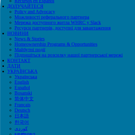
Recursos en Español
ДОЛУЧАЙТЕСЯ
Policy and Advocacy
Можливості реферального партнера
Мережа доступного житла WHRC у Slack
Ресурси партнерів, доступні для завантаження
НОВИНИ
News & Stories
Homeownership Programs & Opportunities
Майбутні події
Підпишіться на розсилку нашої партнерської мережі
КОНТАКТ
ДАТИ
УКРАЇНСЬКА
Українська
English
Español
Bosanski
简体中文
Français
Deutsch
日本語
한국어
ພາສາລາວ