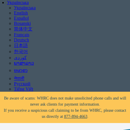
Українська
Українська
English
Español
Bosanski
简体中文
Français
Deutsch
日本語
한국어
ພາສາລາວ
ဗမာစာ
नेपाली
Чи загрожує викуп?
Допомога доступна!
Телефонуйте
877-894-4663
Русский
або
message us.
Tiếng Việt
Be aware of scams: WHRC does not make unsolicited phone calls and will
never ask clients for payment information.
If you receive a suspicious call claiming to be from WHRC, please contact
us directly at
877-894-4663
.
Чи загрожує викуп?
Допомога доступна!
Телефонуйте
877-894-4663