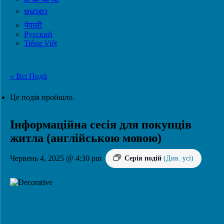
ဗမာစာ
नेपाली
Русский
Tiếng Việt
« Всі Події
віртуальний Подія
Це подія пройшло.
Інформаційна сесія для покупців
житла (англійською мовою)
Червень 4, 2025 @ 4:30 pm
Серія подій
(Див. усі)