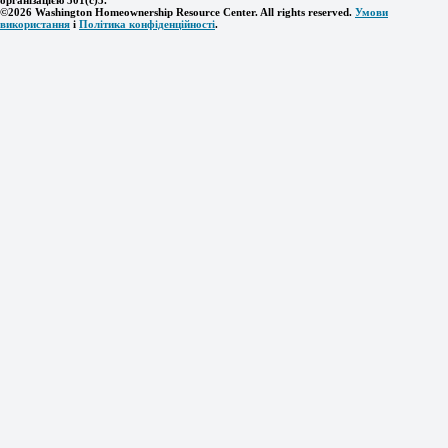
організацією 501(c)3.
©2026 Washington Homeownership Resource Center. All rights reserved.
Умови
використання
і
Політика конфіденційності
.