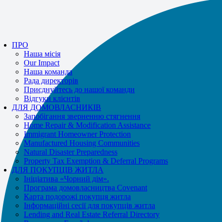
або
message us.
Be aware of scams: WHRC does not make unsolicited phone calls and will
never ask clients for payment information.
ПРО
If you receive a suspicious call claiming to be from WHRC, please contact
Наша місія
us directly at
877-894-4663
.
Our Impact
Наша команда
Рада директорів
Приєднуйтесь до нашої команди
Відгуки клієнтів
ДЛЯ ДОМОВЛАСНИКІВ
Запобігання зверненню стягнення
Home Repair & Modification Assistance
Immigrant Homeowner Protection
Manufactured Housing Communities
Natural Disaster Preparedness
Property Tax Exemption & Deferral Programs
ДЛЯ ПОКУПЦІВ ЖИТЛА
Ініціатива «Чорний дім».
Програма домовласництва Covenant
Карта подорожі покупця житла
Інформаційні сесії для покупців житла
Lending and Real Estate Referral Directory