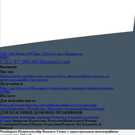
5101 14th Avenue NW
Люкс 315
Сіетл, штат Вашингтон
98107
CALL 877-894-4663
Напишіть нам
Компанія
Про нас
Наша місія
Зустрічайте нашу команду
Рада директорів
Приєднуйтесь до
нашої команди
Відгуки клієнтів
Долучайтеся
Policy and Advocacy
Можливості реферального партнера
Зробити пожертву
WHRC
Послуги
Для покупців житла
Карта подорожі покупця житла
Інформаційні сесії для покупців
житла
Ініціатива «Чорний дім».
Програма домовласництва Covenant
ДЛЯ ВЛАСНИКІВ ДОМОВИХ ПРОЖИВАЧІВ
Запобігання зверненню стягнення
Допомога в ремонті та ремонті
будинку
Immigrant Homeowner Protection
Manufactured Housing
Communities
Natural Disaster Prepardness
Property Tax Exemption &
Deferral
Washington Homeownership Resource Center є зареєстрованою некомерційною