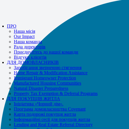
If you receive a suspicious call claiming to be from WHRC, please contact
us directly at
877-894-4663
.
ПРО
Наша місія
Our Impact
Наша команда
Рада директорів
Приєднуйтесь до нашої команди
Відгуки клієнтів
ДЛЯ ДОМОВЛАСНИКІВ
Запобігання зверненню стягнення
Home Repair & Modification Assistance
Immigrant Homeowner Protection
Manufactured Housing Communities
Natural Disaster Preparedness
Property Tax Exemption & Deferral Programs
ДЛЯ ПОКУПЦІВ ЖИТЛА
Ініціатива «Чорний дім».
Програма домовласництва Covenant
Карта подорожі покупця житла
Інформаційні сесії для покупців житла
Lending and Real Estate Referral Directory