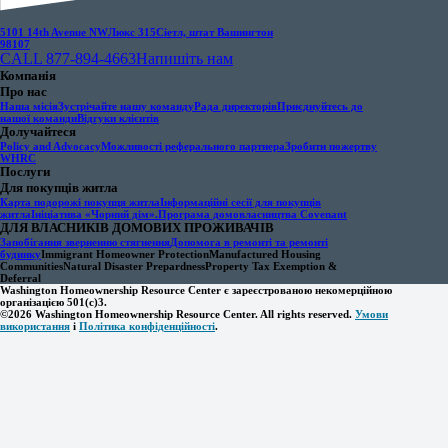
5101 14th Avenue NW
Люкс 315
Сіетл, штат Вашингтон
98107
CALL 877-894-4663
Напишіть нам
Компанія
Про нас
Наша місія
Зустрічайте нашу команду
Рада директорів
Приєднуйтесь до
нашої команди
Відгуки клієнтів
Долучайтеся
Policy and Advocacy
Можливості реферального партнера
Зробити пожертву
WHRC
Послуги
Для покупців житла
Карта подорожі покупця житла
Інформаційні сесії для покупців
житла
Ініціатива «Чорний дім».
Програма домовласництва Covenant
ДЛЯ ВЛАСНИКІВ ДОМОВИХ ПРОЖИВАЧІВ
Запобігання зверненню стягнення
Допомога в ремонті та ремонті
будинку
Immigrant Homeowner Protection
Manufactured Housing
Communities
Natural Disaster Prepardness
Property Tax Exemption &
Deferral
Washington Homeownership Resource Center є зареєстрованою некомерційною
організацією 501(c)3.
©2026 Washington Homeownership Resource Center. All rights reserved.
Умови
використання
і
Політика конфіденційності
.