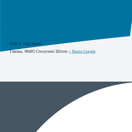
МІСЦЕ ПРОВЕДЕННЯ
Sound Outreach
1116 S. 11th Street
Такома
,
98405
Сполучені Штати
+ Карта Google