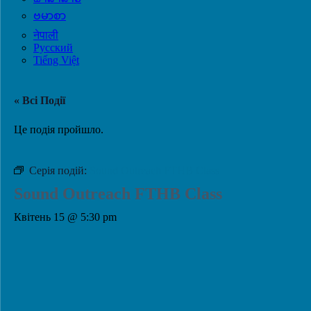
ဗမာစာ
नेपाली
Русский
Tiếng Việt
« Всі Події
Це подія пройшло.
Серія подій:
Sound Outreach FTHB Class
Sound Outreach FTHB Class
Квітень 15 @ 5:30 pm