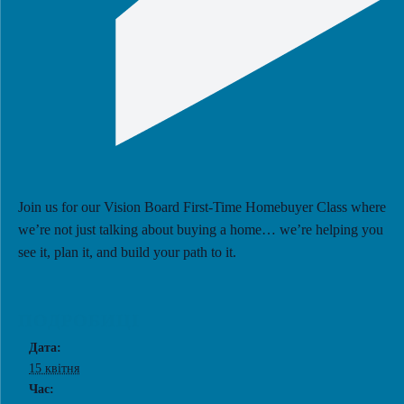
Join us for our Vision Board First-Time Homebuyer Class where
we’re not just talking about buying a home… we’re helping you
see it, plan it, and build your path to it.
ПОДРОБИЦІ
Дата:
15 квітня
Час: