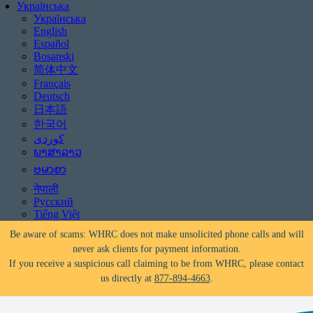
Українська
Українська
English
Español
Bosanski
简体中文
Français
Deutsch
日本語
한국어
Чи загрожує викуп?
Допомога доступна!
Телефонуйте
877-894-4663
або
message us.
ພາສາລາວ
ဗမာစာ
Be aware of scams: WHRC does not make unsolicited phone calls and will
नेपाली
never ask clients for payment information.
Русский
If you receive a suspicious call claiming to be from WHRC, please contact
Tiếng Việt
us directly at
877-894-4663
.
Чи загрожує викуп?
Допомога доступна!
Телефонуйте
877-894-4663
або
message us.
Be aware of scams: WHRC does not make unsolicited phone calls and will
never ask clients for payment information.