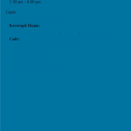
5:30 pm - 8:00 pm
Серія:
Sound Outreach FTHB Class
Категорії Подія:
Англійська
,
Покупець житла
,
In-Person
,
Open to the public
Сайт:
https://form.jotform.com/260327939456164
ОРГАНІЗАТОР
Washington Trust Bank
Перегляньте веб-сайт Організатор