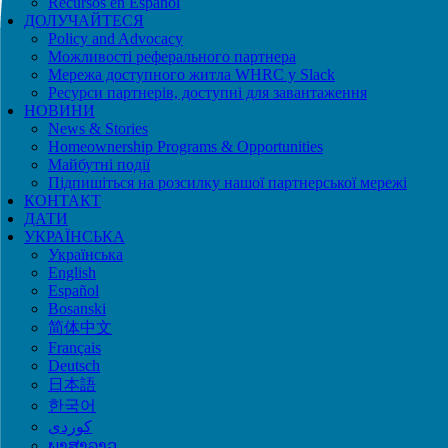
Recursos en Español
ДОЛУЧАЙТЕСЯ
Policy and Advocacy
Можливості реферального партнера
Мережа доступного житла WHRC у Slack
Ресурси партнерів, доступні для завантаження
НОВИНИ
News & Stories
Homeownership Programs & Opportunities
Майбутні події
Підпишіться на розсилку нашої партнерської мережі
КОНТАКТ
ДАТИ
УКРАЇНСЬКА
Українська
English
Español
Bosanski
简体中文
Français
Deutsch
日本語
한국어
ພາສາລາວ