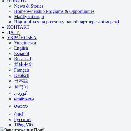
НОВИНИ
News & Stories
Homeownership Programs & Opportunities
Майбутні події
Підпишіться на розсилку нашої партнерської мережі
КОНТАКТ
ДАТИ
УКРАЇНСЬКА
Українська
English
Español
Bosanski
简体中文
Français
Deutsch
日本語
한국어
ພາສາລາວ
ဗမာစာ
नेपाली
Русский
Tiếng Việt