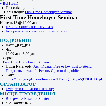
« Всі Події
Це подія пройшло.
Серія подій:
First Time Homebuyer Seminar
First Time Homebuyer Seminar
Квітень 18 @ 10:00 am
«
Sound Outreach FTHB Class
Інформаційна сесія про партнерство
»
ПОДРОБИЦІ
Дата:
18 квітня
Час:
10:00 am - 3:00 pm
Серія:
First Time Homebuyer Seminar
Подія Категорія:
Англійська
,
Free or low-cost to attend
,
Покупець житла
,
In-Person
,
Open to the public
Сайт:
https://docs.google.com/forms/d/e/1FAIpQLSeyWgENDDL
ОРГАНІЗАТОР
Evergreen Habitat for Humanity
МІСЦЕ ПРОВЕДЕННЯ
Bridgeview Resource Center
505 Omaha Way